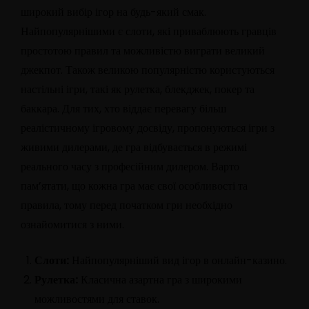
широкий вибір ігор на будь-який смак.
Найпопулярнішими є слоти, які приваблюють гравців
простотою правил та можливістю виграти великий
джекпот. Також великою популярністю користуються
настільні ігри, такі як рулетка, блекджек, покер та
баккара. Для тих, хто віддає перевагу більш
реалістичному ігровому досвіду, пропонуються ігри з
живими дилерами, де гра відбувається в режимі
реального часу з професійним дилером. Варто
пам’ятати, що кожна гра має свої особливості та
правила, тому перед початком гри необхідно
ознайомитися з ними.
Слоти:
Найпопулярніший вид ігор в онлайн-казино.
Рулетка:
Класична азартна гра з широкими
можливостями для ставок.