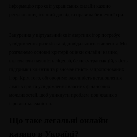
інформацію про світ українських онлайн казино,
регулювання, ігорний досвід та правила безпечної гри.
Занурення у віртуальний світ азартних ігор потребує
усвідомлення ризиків та відповідального ставлення. Ми
розглянемо основні критерії оцінки онлайн-казино,
включаючи наявність ліцензії, безпеку транзакцій, якість
підтримки клієнтів та різноманітність запропонованих
ігор. Крім того, обговоримо важливість встановлення
лімітів гри та усвідомлення власних фінансових
можливостей, щоб уникнути проблем, пов’язаних з
ігровою залежністю.
Що таке легальні онлайн
казино в Україні?