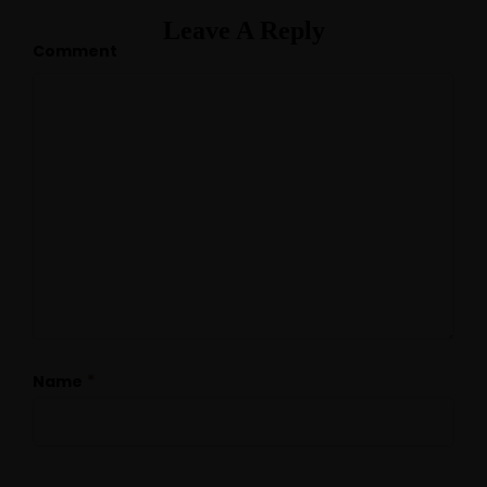
Leave A Reply
Comment
*
Name