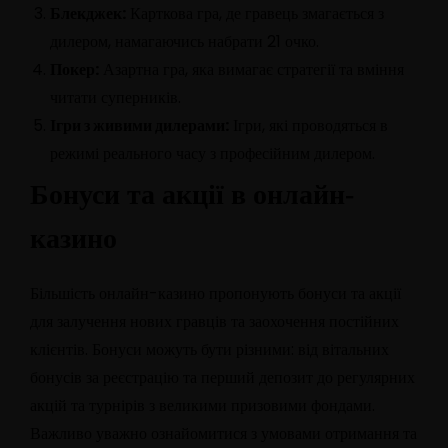
Блекджек:
Карткова гра, де гравець змагається з
дилером, намагаючись набрати 21 очко.
Покер:
Азартна гра, яка вимагає стратегії та вміння
читати суперників.
Ігри з живими дилерами:
Ігри, які проводяться в
режимі реального часу з професійним дилером.
Бонуси та акції в онлайн-
казино
Більшість онлайн-казино пропонують бонуси та акції
для залучення нових гравців та заохочення постійних
клієнтів. Бонуси можуть бути різними: від вітальних
бонусів за реєстрацію та перший депозит до регулярних
акцій та турнірів з великими призовими фондами.
Важливо уважно ознайомитися з умовами отримання та