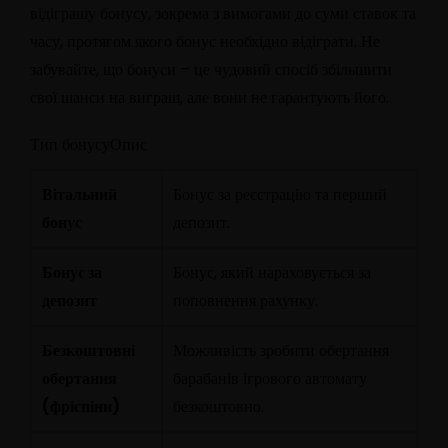
відіграшу бонусу, зокрема з вимогами до суми ставок та
часу, протягом якого бонус необхідно відіграти. Не
забувайте, що бонуси – це чудовий спосіб збільшити
свої шанси на виграш, але вони не гарантують його.
Тип бонусуОпис
Вітальний
Бонус за реєстрацію та перший
бонус
депозит.
Бонус за
Бонус, який нараховується за
депозит
поповнення рахунку.
Безкоштовні
Можливість зробити обертання
обертання
барабанів ігрового автомату
(фріспіни)
безкоштовно.