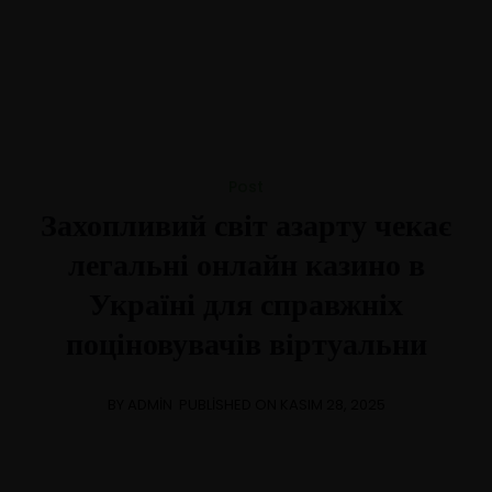
+1-3435-2356
info@avant.com
Mon-Fri 8am - 6pm
Post
Захопливий світ азарту чекає
легальні онлайн казино в
Україні для справжніх
поціновувачів віртуальни
BY ADMIN
PUBLISHED ON KASIM 28, 2025