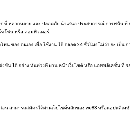
ร ที่ หลากหลาย และ ปลอดภัย นำเสนอ ประสบการณ์ การพนัน ที่ ทั้
ร์ทโฟน หรือ คอมพิวเตอร์.
ทโฟน ของ ตนเอง เพื่อ ใช้งาน ได้ ตลอด 24 ชั่วโมง ไม่ว่า จะ เป็น 
แข่งขัน ได้ อย่าง ทันท่วงที ผ่าน หน้าเว็บไซต์ หรือ แอพพลิเคชั่น ท
ชิกก่อน สามารถสมัครได้ผ่านเว็บไซต์หลักของ we88 หรือแอปพลิเคช