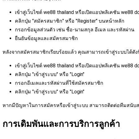
เข้าสู่เว็บไซต์ we88 thailand หรือเปิดแอปพลิเคชัน we88 
คลิกปุ่ม "สมัครสมาชิก" หรือ "Register" บนหน้าหลัก
กรอกข้อมูลส่วนตัว เช่น ชื่อ-นามสกุล อีเมล และรหัสผ่าน
ยืนยันข้อมูลและสมัครสมาชิก
หลังจากสมัครสมาชิกเรียบร้อยแล้ว คุณสามารถเข้าสู่ระบบได้ดังนี
เข้าสู่เว็บไซต์ we88 thailand หรือเปิดแอปพลิเคชัน we88 
คลิกปุ่ม "เข้าสู่ระบบ" หรือ "Login"
กรอกอีเมลและรหัสผ่านที่ใช้สมัครสมาชิก
คลิกปุ่ม "เข้าสู่ระบบ" หรือ "Login"
หากมีปัญหาในการสมัครหรือเข้าสู่ระบบ สามารถติดต่อทีมสนับสน
การเดิมพันและการบริการลูกค้า