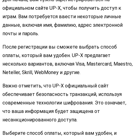
официальном сайте UP-X, чтобы получить доступ к
играм. Вам потребуется ввести некоторые личные
данные, включая имя, фамилию, адрес электронной
почты и пароль.
После регистрации вы сможете выбрать способ
оплаты, который вам удобен. UP-X предлагает
несколько вариантов, включая Visa, Mastercard, Maestro,
Neteller, Skrill, WebMoney и другие.
Важно отметить, что UP-X официальный сайт
обеспечивает безопасность транзакций, используя
современные технологии шифрования. Это означает,
что ваша информация будет защищена от
несанкционированного доступа.
Выберите способ оплаты, который вам удобен, и