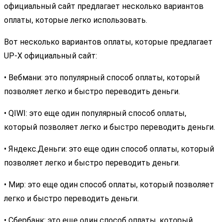
официальный сайт предлагает несколько вариантов
оплаты, которые легко использовать.
Вот несколько вариантов оплаты, которые предлагает
UP-X официальный сайт:
• Вебмани: это популярный способ оплаты, который
позволяет легко и быстро переводить деньги.
• QIWI: это еще один популярный способ оплаты,
который позволяет легко и быстро переводить деньги.
• Яндекс.Деньги: это еще один способ оплаты, который
позволяет легко и быстро переводить деньги.
• Мир: это еще один способ оплаты, который позволяет
легко и быстро переводить деньги.
• Сбербанк: это еще один способ оплаты, который