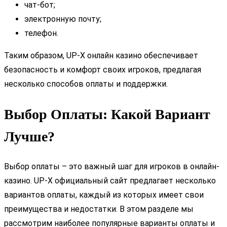
чат-бот;
электронную почту;
телефон.
Таким образом, UP-X онлайн казино обеспечивает
безопасность и комфорт своих игроков, предлагая
несколько способов оплаты и поддержки.
Выбор Оплаты: Какой Вариант
Лучше?
Выбор оплаты – это важный шаг для игроков в онлайн-
казино. UP-X официальный сайт предлагает несколько
вариантов оплаты, каждый из которых имеет свои
преимущества и недостатки. В этом разделе мы
рассмотрим наиболее популярные варианты оплаты и