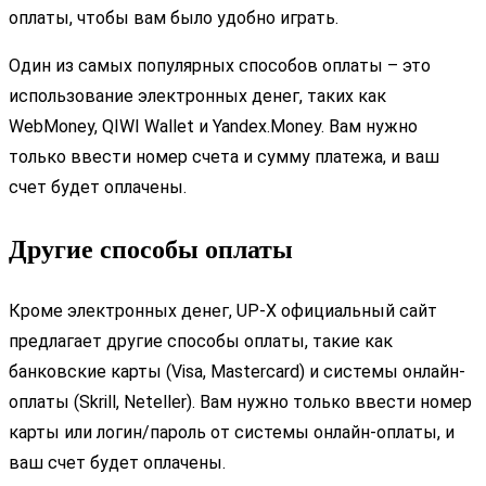
оплаты, чтобы вам было удобно играть.
Один из самых популярных способов оплаты – это
использование электронных денег, таких как
WebMoney, QIWI Wallet и Yandex.Money. Вам нужно
только ввести номер счета и сумму платежа, и ваш
счет будет оплачены.
Другие способы оплаты
Кроме электронных денег, UP-X официальный сайт
предлагает другие способы оплаты, такие как
банковские карты (Visa, Mastercard) и системы онлайн-
оплаты (Skrill, Neteller). Вам нужно только ввести номер
карты или логин/пароль от системы онлайн-оплаты, и
ваш счет будет оплачены.