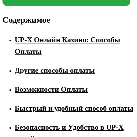
Содержимое
UP-X Онлайн Казино: Способы
Оплаты
Другие способы оплаты
Возможности Оплаты
Быстрый и удобный способ оплаты
Безопасность и Удобство в UP-X