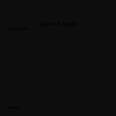
Leave A Reply
Comment
*
Name