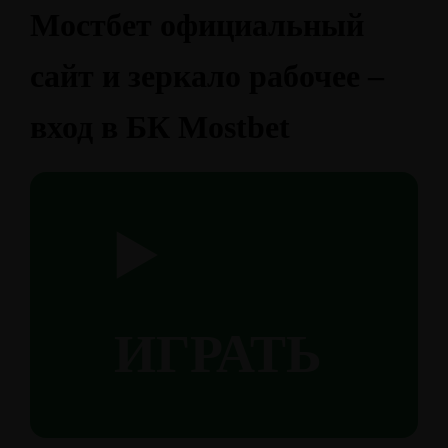
Мостбет официальный
сайт и зеркало рабочее –
вход в БК Mostbet
▶️
ИГРАТЬ