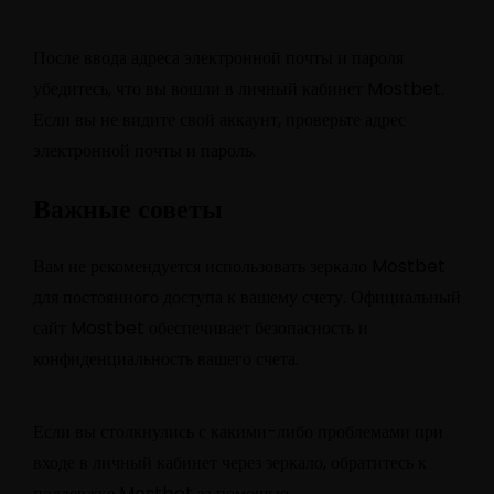
После ввода адреса электронной почты и пароля
убедитесь, что вы вошли в личный кабинет Mostbet.
Если вы не видите свой аккаунт, проверьте адрес
электронной почты и пароль.
Важные советы
Вам не рекомендуется использовать зеркало Mostbet
для постоянного доступа к вашему счету. Официальный
сайт Mostbet обеспечивает безопасность и
конфиденциальность вашего счета.
Если вы столкнулись с какими-либо проблемами при
входе в личный кабинет через зеркало, обратитесь к
поддержке Mostbet за помощью.