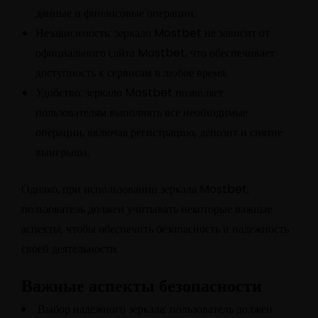
данные и финансовые операции.
Независимость: зеркало Mostbet не зависит от
официального сайта Mostbet, что обеспечивает
доступность к сервисам в любое время.
Удобство: зеркало Mostbet позволяет
пользователям выполнять все необходимые
операции, включая регистрацию, депозит и снятие
выигрыша.
Однако, при использовании зеркала Mostbet,
пользователь должен учитывать некоторые важные
аспекты, чтобы обеспечить безопасность и надежность
своей деятельности.
Важные аспекты безопасности
Выбор надежного зеркала: пользователь должен