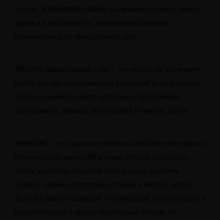
другое. В Mostbet casino вы можете играть в любое
время и в любом месте, используя мобильное
приложение или официальный сайт.
Мостбет официальный сайт – это место, где вы можете
найти все, что вам нужно для успешной игры и ставок.
Здесь вы можете скачать мобильное приложение,
использовать зеркало, регистрация и многое другое.
Mostbet – это одна из лучших и наиболее популярных
букмекерских компаний в мире, которая предлагает
своим клиентам широкий спектр услуг, включая
онлайн-казино, спортивные ставки и многое другое.
Если вы ищете надежный и безопасный способ играть в
онлайн-казино и делать спортивные ставки, то