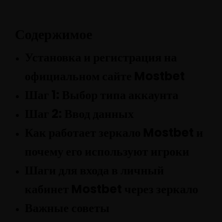
Содержимое
Установка и регистрация на
официальном сайте Mostbet
Шаг 1: Выбор типа аккаунта
Шаг 2: Ввод данных
Как работает зеркало Mostbet и
почему его используют игроки
Шаги для входа в личный
кабинет Mostbet через зеркало
Важные советы