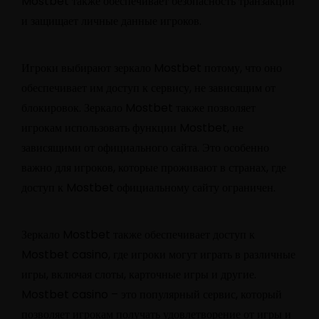
Mostbet также обеспечивает безопасность транзакций
и защищает личные данные игроков.
Игроки выбирают зеркало Mostbet потому, что оно
обеспечивает им доступ к сервису, не зависящим от
блокировок. Зеркало Mostbet также позволяет
игрокам использовать функции Mostbet, не
зависящими от официального сайта. Это особенно
важно для игроков, которые проживают в странах, где
доступ к Mostbet официальному сайту ограничен.
Зеркало Mostbet также обеспечивает доступ к
Mostbet casino, где игроки могут играть в различные
игры, включая слоты, карточные игры и другие.
Mostbet casino – это популярный сервис, который
позволяет игрокам получать удовлетворение от игры и