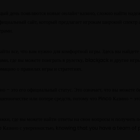
ждый день появляются новые онлайн-казино, сложно найти наде
фициальный сайт, который предлагает игрокам широкий спектр а
ерами.
найти все, что вам нужно для комфортной игры. Здесь вы найдет
ми, где вы можете поиграть в рулетку, blackjack и другие игры.
рмацию о правилах игры и стратегиях.
о – это его официальный статус. Это означает, что вы можете 
ошенничестве или потере средств, потому что Pinco Казино – э
ержки, где вы можете найти ответы на свои вопросы и получить 
nco Казино с уверенностью, knowing that you have a team of