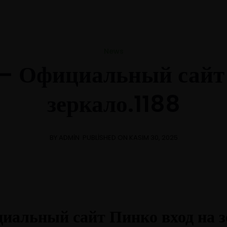
Mon-Fri 8am - 6pm
News
 – Официальный сайт 
зеркало.1188
BY ADMIN
PUBLISHED ON KASIM 30, 2025
циальный сайт Пинко вход на 