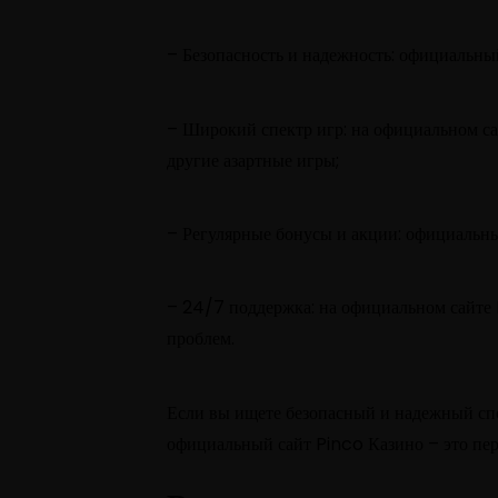
– Безопасность и надежность: официальный
– Широкий спектр игр: на официальном са
другие азартные игры;
– Регулярные бонусы и акции: официальны
– 24/7 поддержка: на официальном сайте 
проблем.
Если вы ищете безопасный и надежный спос
официальный сайт Pinco Казино – это пер