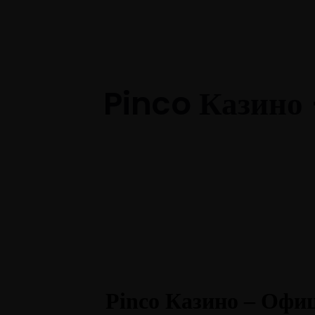
+1-3435-2356
info@avant.com
Pinco Казино
Pinco Казино – Офи