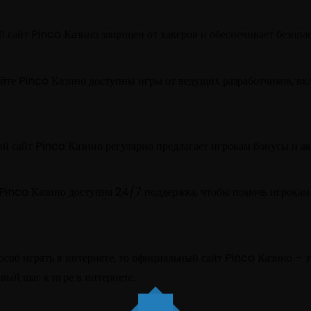
 сайт Pinco Казино защищен от хакеров и обеспечивает безопас
йте Pinco Казино доступны игры от ведущих разработчиков, вкл
й сайт Pinco Казино регулярно предлагает игрокам бонусы и акц
Pinco Казино доступна 24/7 поддержка, чтобы помочь игрокам 
об играть в интернете, то официальный сайт Pinco Казино – эт
вый шаг к игре в интернете.