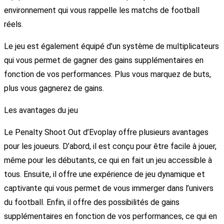
environnement qui vous rappelle les matchs de football
réels.
Le jeu est également équipé d’un système de multiplicateurs
qui vous permet de gagner des gains supplémentaires en
fonction de vos performances. Plus vous marquez de buts,
plus vous gagnerez de gains.
Les avantages du jeu
Le Penalty Shoot Out d’Evoplay offre plusieurs avantages
pour les joueurs. D’abord, il est conçu pour être facile à jouer,
même pour les débutants, ce qui en fait un jeu accessible à
tous. Ensuite, il offre une expérience de jeu dynamique et
captivante qui vous permet de vous immerger dans l’univers
du football. Enfin, il offre des possibilités de gains
supplémentaires en fonction de vos performances, ce qui en