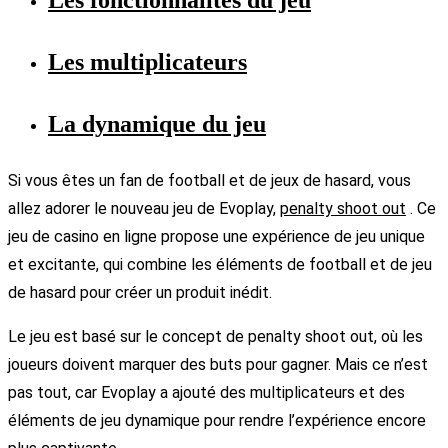
Les multiplicateurs
La dynamique du jeu
Si vous êtes un fan de football et de jeux de hasard, vous
allez adorer le nouveau jeu de Evoplay,
penalty shoot out
. Ce
jeu de casino en ligne propose une expérience de jeu unique
et excitante, qui combine les éléments de football et de jeu
de hasard pour créer un produit inédit.
Le jeu est basé sur le concept de penalty shoot out, où les
joueurs doivent marquer des buts pour gagner. Mais ce n’est
pas tout, car Evoplay a ajouté des multiplicateurs et des
éléments de jeu dynamique pour rendre l’expérience encore