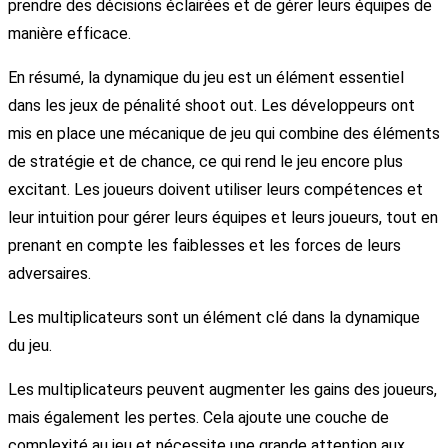
prendre des décisions éclairées et de gérer leurs équipes de
manière efficace.
En résumé, la dynamique du jeu est un élément essentiel
dans les jeux de pénalité shoot out. Les développeurs ont
mis en place une mécanique de jeu qui combine des éléments
de stratégie et de chance, ce qui rend le jeu encore plus
excitant. Les joueurs doivent utiliser leurs compétences et
leur intuition pour gérer leurs équipes et leurs joueurs, tout en
prenant en compte les faiblesses et les forces de leurs
adversaires.
Les multiplicateurs sont un élément clé dans la dynamique
du jeu.
Les multiplicateurs peuvent augmenter les gains des joueurs,
mais également les pertes. Cela ajoute une couche de
complexité au jeu et nécessite une grande attention aux