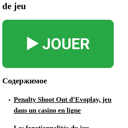
de jeu
▶️ JOUER
Содержимое
Penalty Shoot Out d’Evoplay, jeu
dans un casino en ligne
Les fonctionnalités du jeu