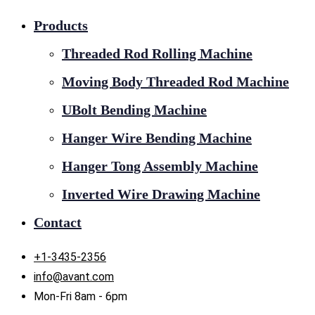
Products
Threaded Rod Rolling Machine
Moving Body Threaded Rod Machine
UBolt Bending Machine
Hanger Wire Bending Machine
Hanger Tong Assembly Machine
Inverted Wire Drawing Machine
Contact
+1-3435-2356
info@avant.com
Mon-Fri 8am - 6pm