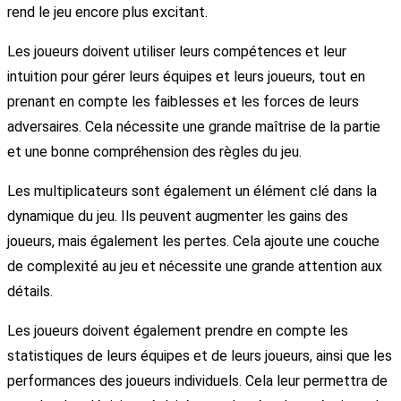
rend le jeu encore plus excitant.
Les joueurs doivent utiliser leurs compétences et leur
intuition pour gérer leurs équipes et leurs joueurs, tout en
prenant en compte les faiblesses et les forces de leurs
adversaires. Cela nécessite une grande maîtrise de la partie
et une bonne compréhension des règles du jeu.
Les multiplicateurs sont également un élément clé dans la
dynamique du jeu. Ils peuvent augmenter les gains des
joueurs, mais également les pertes. Cela ajoute une couche
de complexité au jeu et nécessite une grande attention aux
détails.
Les joueurs doivent également prendre en compte les
statistiques de leurs équipes et de leurs joueurs, ainsi que les
performances des joueurs individuels. Cela leur permettra de