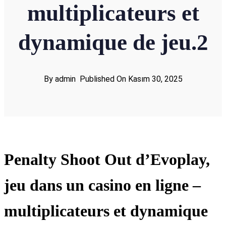
multiplicateurs et
dynamique de jeu.2
By admin
Published On Kasım 30, 2025
Penalty Shoot Out d’Evoplay,
jeu dans un casino en ligne –
multiplicateurs et dynamique