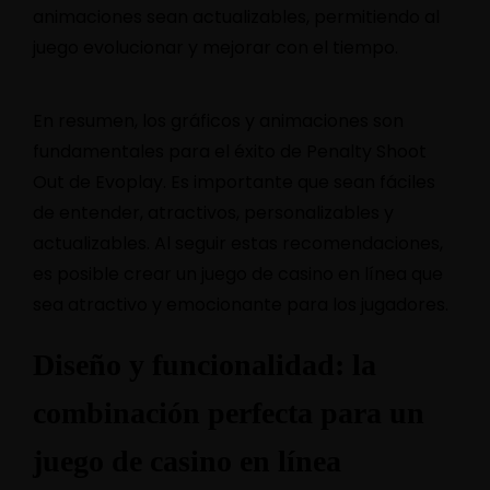
animaciones sean actualizables, permitiendo al
juego evolucionar y mejorar con el tiempo.
En resumen, los gráficos y animaciones son
fundamentales para el éxito de Penalty Shoot
Out de Evoplay. Es importante que sean fáciles
de entender, atractivos, personalizables y
actualizables. Al seguir estas recomendaciones,
es posible crear un juego de casino en línea que
sea atractivo y emocionante para los jugadores.
Diseño y funcionalidad: la
combinación perfecta para un
juego de casino en línea