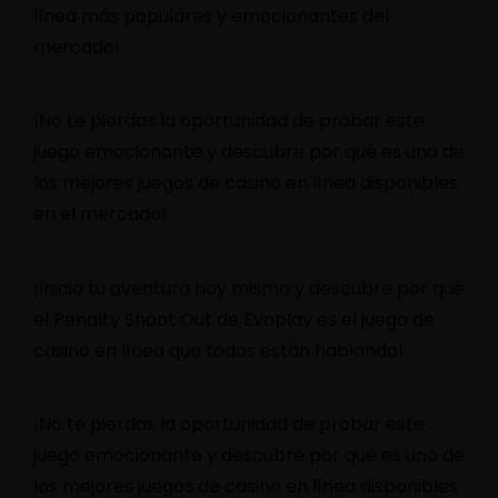
línea más populares y emocionantes del
mercado!
¡No te pierdas la oportunidad de probar este
juego emocionante y descubre por qué es uno de
los mejores juegos de casino en línea disponibles
en el mercado!
¡Inicia tu aventura hoy mismo y descubre por qué
el Penalty Shoot Out de Evoplay es el juego de
casino en línea que todos están hablando!
¡No te pierdas la oportunidad de probar este
juego emocionante y descubre por qué es uno de
los mejores juegos de casino en línea disponibles