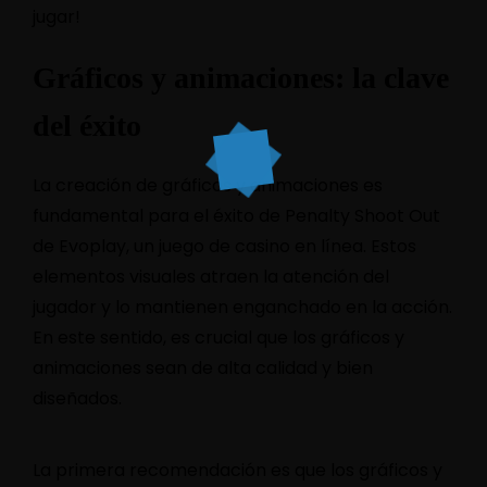
jugar!
Gráficos y animaciones: la clave
del éxito
La creación de gráficos y animaciones es
fundamental para el éxito de Penalty Shoot Out
de Evoplay, un juego de casino en línea. Estos
elementos visuales atraen la atención del
jugador y lo mantienen enganchado en la acción.
En este sentido, es crucial que los gráficos y
animaciones sean de alta calidad y bien
diseñados.
La primera recomendación es que los gráficos y