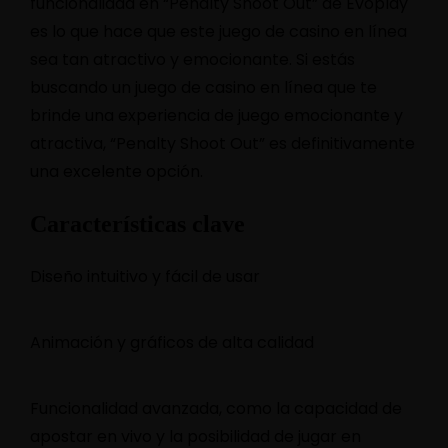
funcionalidad en “Penalty Shoot Out” de Evoplay
es lo que hace que este juego de casino en línea
sea tan atractivo y emocionante. Si estás
buscando un juego de casino en línea que te
brinde una experiencia de juego emocionante y
atractiva, “Penalty Shoot Out” es definitivamente
una excelente opción.
Características clave
Diseño intuitivo y fácil de usar
Animación y gráficos de alta calidad
Funcionalidad avanzada, como la capacidad de
apostar en vivo y la posibilidad de jugar en