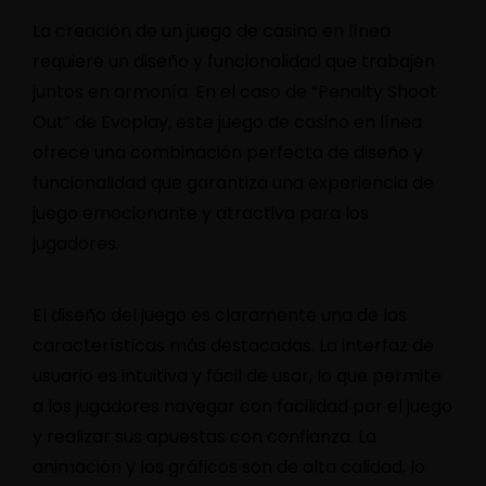
La creación de un juego de casino en línea
requiere un diseño y funcionalidad que trabajen
juntos en armonía. En el caso de “Penalty Shoot
Out” de Evoplay, este juego de casino en línea
ofrece una combinación perfecta de diseño y
funcionalidad que garantiza una experiencia de
juego emocionante y atractiva para los
jugadores.
El diseño del juego es claramente una de las
características más destacadas. La interfaz de
usuario es intuitiva y fácil de usar, lo que permite
a los jugadores navegar con facilidad por el juego
y realizar sus apuestas con confianza. La
animación y los gráficos son de alta calidad, lo