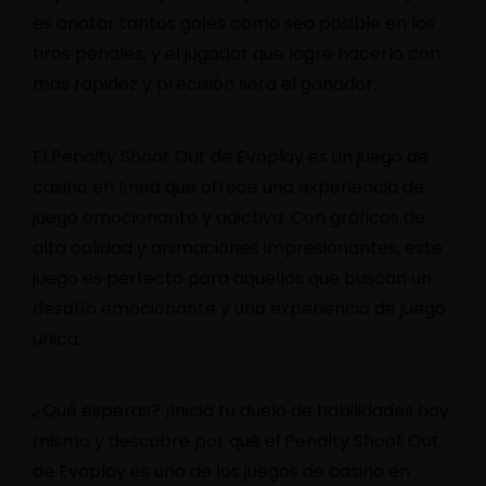
es anotar tantos goles como sea posible en los
tiros penales, y el jugador que logre hacerlo con
más rapidez y precisión será el ganador.
El Penalty Shoot Out de Evoplay es un juego de
casino en línea que ofrece una experiencia de
juego emocionante y adictiva. Con gráficos de
alta calidad y animaciones impresionantes, este
juego es perfecto para aquellos que buscan un
desafío emocionante y una experiencia de juego
única.
¿Qué esperas? ¡Inicia tu duelo de habilidades hoy
mismo y descubre por qué el Penalty Shoot Out
de Evoplay es uno de los juegos de casino en