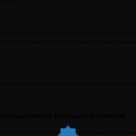
странно.
ники могут применять некоторые более формальные способы про
 сети могут помочь получить представление о клиенте. Максим
.
мер, использование специализированных сервисов для проверки
e/
ент выявления опасных клиентов
ля определения намерений клиента. Важно задавать правильные