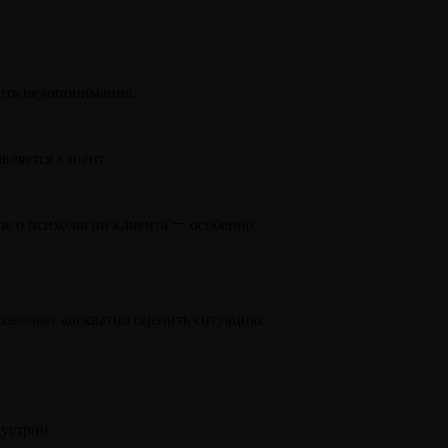
ать недопонимания.
вляется клиент.
ьше о психологии клиента — особенно
озволяет адекватно оценить ситуацию.
устрии.