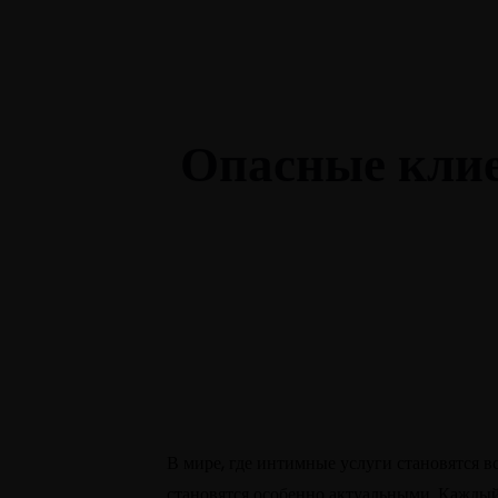
+1-3435-2356
info@avant.com
Опасные клие
В мире, где интимные услуги становятся 
становятся особенно актуальными. Кажды