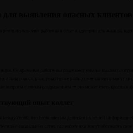
 для выявления опасных клиентов
кре́тно используют работники секс-индустрии для анализа, ид
иция. Со временем работники развивают умение выявлять ситуац
ие тона голоса, язык тела и даже выбор слов клиента, могут си
тые вопросы с явным раздражением — это может стать красным ф
ствующий опыт коллег
 между собой, что позволяет им делиться полезной информацие
уппы в социальных сетях, где работники могут обсуждать свои