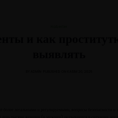
Mon-Fri 8am - 6pm
Haberler
нты и как проститутк
выявлять
BY ADMIN
PUBLISHED ON KASIM 20, 2025
всё более легальными и регулируемыми, вопросы безопасности и
й день тысячи женщин (и мужчин) оказываются в ситуации, ког