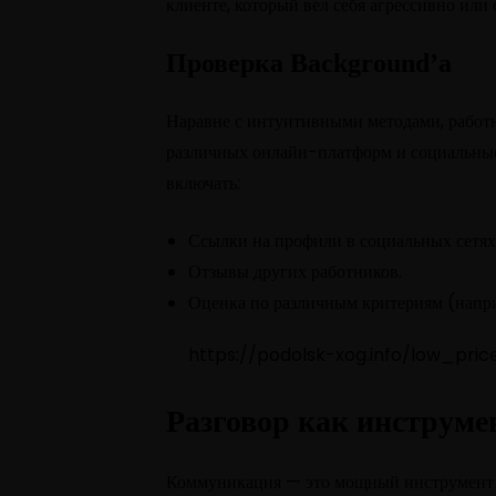
клиенте, который вел себя агрессивно или 
Проверка Background’а
Наравне с интуитивными методами, работ
различных онлайн-платформ и социальные
включать:
Ссылки на профили в социальных сетях
Отзывы других работников.
Оценка по различным критериям (напри
https://podolsk-xog.info/low_pric
Разговор как инструм
Коммуникация — это мощный инструмент д