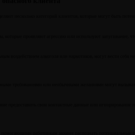
 опасного клиента
еляют несколько категорий клиентов, которые могут быть поте
, которые проявляют агрессию или используют запугивание, чтоб
ьным воздействием алкоголя или наркотиков, могут вести себя н
атными требованиями или необычными желаниями могут вызыват
ание предоставить свои контактные данные или игнорирование 
, помогающими работникам заранее распознать потенциальные у