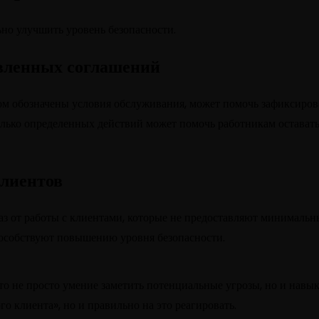
ьно улучшить уровень безопасности.
авленных соглашений
ром обозначены условия обслуживания, может помочь зафиксиров
лько определенных действий может помочь работникам оставатьс
клиентов
тказ от работы с клиентами, которые не предоставляют минимал
пособствуют повышению уровня безопасности.
 не просто умение заметить потенциальные угрозы, но и навык 
о клиента», но и правильно на это реагировать.