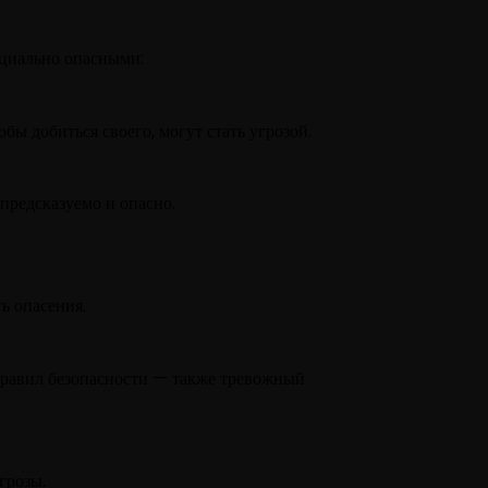
нциально опасными:
ы добиться своего, могут стать угрозой.
епредсказуемо и опасно.
ь опасения.
правил безопасности — также тревожный
грозы.