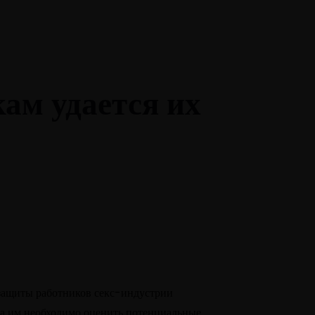
We are hiring!
Free Consultant
ам удается их
 защиты работников секс-индустрии
да им необходимо оценить потенциальные