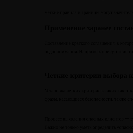
Четкие правила и границы могут значител
Применение заранее сост
Составление краткого соглашения, в кото
недопонимания. Например, присутствие то
Четкие критерии выбора 
Установка четких критериев, таких как о
фразы, касающиеся безопасности, также с
Процесс выявления опасных клиентов — это
Важно не только уметь определить «опасног