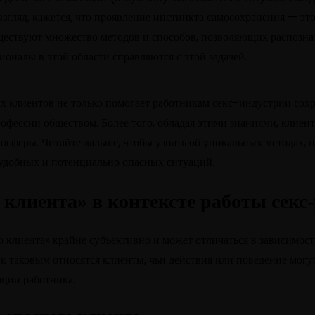
взгляд, кажется, что проявление инстинкта самосохранения — это
уществуют множество методов и способов, позволяющих распозна
оналы в этой области справляются с этой задачей.
клиентов не только помогает работникам секс-индустрии сохра
фессии обществом. Более того, обладая этими знаниями, клиент
осферы. Читайте дальше, чтобы узнать об уникальных методах, 
еудобных и потенциально опасных ситуаций.
 клиента» в контексте работы секс
го клиента» крайне субъективно и может отличаться в зависимос
к таковым относятся клиенты, чьи действия или поведение могут
ации работника.