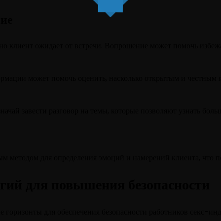
ние
нно клиент ожидает от встречи. Вопрошение может помочь избеж
ормации может помочь оценить, насколько открытым и честным я
начай завести разговор на темы, которые позволяют узнать бол
м методом для определения эмоций и намерений клиента, что п
гий для повышения безопасности
 горизонты для обеспечения безопасности работников секс-инд