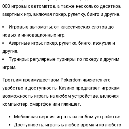
000 игровых автоматов, а также несколько десятков
азартных игр, включая покер, рулетку, бинго и другие.
Игровые автоматы: от классических слотов до
новых и инновационных игр.
Азартные игры: покер, рулетка, бинго, кэжуэлл и
другие.
Турниры: регулярные турниры по покеру и другим
играм.
Третьим преимуществом Pokerdom является его
удобство и доступность. Казино предлагает игрокам
возможность играть на любом устройстве, включая
компьютер, смартфон или планшет.
Мобильная версия: играть на любом устройстве.
Доступность: играть в любое время и из любого