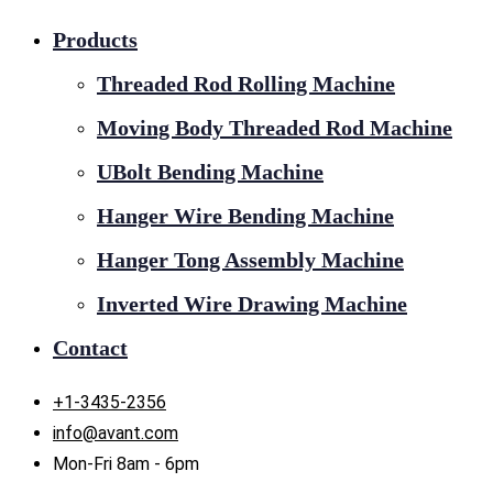
Products
Threaded Rod Rolling Machine
Moving Body Threaded Rod Machine
UBolt Bending Machine
Hanger Wire Bending Machine
Hanger Tong Assembly Machine
Inverted Wire Drawing Machine
Contact
+1-3435-2356
info@avant.com
Mon-Fri 8am - 6pm