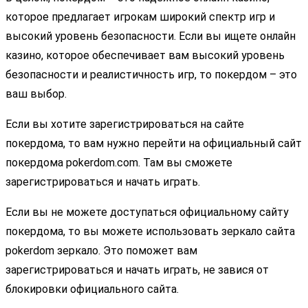
которое предлагает игрокам широкий спектр игр и
высокий уровень безопасности. Если вы ищете онлайн
казино, которое обеспечивает вам высокий уровень
безопасности и реалистичность игр, то покердом – это
ваш выбор.
Если вы хотите зарегистрироваться на сайте
покердома, то вам нужно перейти на официальный сайт
покердома pokerdom.com. Там вы сможете
зарегистрироваться и начать играть.
Если вы не можете доступаться официальному сайту
покердома, то вы можете использовать зеркало сайта
pokerdom зеркало. Это поможет вам
зарегистрироваться и начать играть, не завися от
блокировки официального сайта.