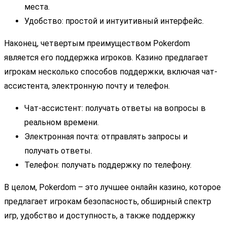
места.
Удобство: простой и интуитивный интерфейс.
Наконец, четвертым преимуществом Pokerdom
является его поддержка игроков. Казино предлагает
игрокам несколько способов поддержки, включая чат-
ассистента, электронную почту и телефон.
Чат-ассистент: получать ответы на вопросы в
реальном времени.
Электронная почта: отправлять запросы и
получать ответы.
Телефон: получать поддержку по телефону.
В целом, Pokerdom – это лучшее онлайн казино, которое
предлагает игрокам безопасность, обширный спектр
игр, удобство и доступность, а также поддержку