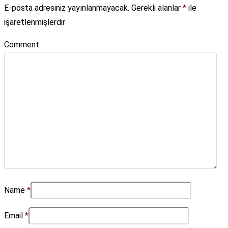
E-posta adresiniz yayınlanmayacak.
Gerekli alanlar
*
ile
işaretlenmişlerdir
Comment
Name
*
Email
*