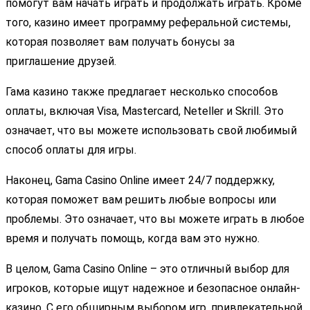
помогут вам начать играть и продолжать играть. Кроме
того, казино имеет программу реферальной системы,
которая позволяет вам получать бонусы за
приглашение друзей.
Гама казино также предлагает несколько способов
оплаты, включая Visa, Mastercard, Neteller и Skrill. Это
означает, что вы можете использовать свой любимый
способ оплаты для игры.
Наконец, Gama Casino Online имеет 24/7 поддержку,
которая поможет вам решить любые вопросы или
проблемы. Это означает, что вы можете играть в любое
время и получать помощь, когда вам это нужно.
В целом, Gama Casino Online – это отличный выбор для
игроков, которые ищут надежное и безопасное онлайн-
казино. С его обширным выбором игр, привлекательной