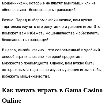
мошенниками, которые не платят выигрыши или не
обеспечивают безопасность транзакций.
Важно! Перед выбором онлайн-казино, вам нужно
тщательно изучить его репутацию и условия игры. Это
поможет вам избежать мошенничества и обеспечить
безопасность транзакций.
В целом, онлайн-казино – это современный и удобный
способ играть в казино, который предлагает
множество преимуществ. Однако, вам нужно быть
осторожным и тщательно изучить условия игры, чтобы
избежать мошенничества.
Как начать играть в Gama Casino
Online