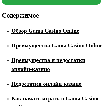
Содержимое
Обзор Gama Casino Online
Преимущества Gama Casino Online
Преимущества и недостатки
онлайн-казино
Недостатки онлайн-казино
Как начать играть в Gama Casino