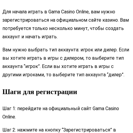
Для начала играть в Gama Casino Online, вам нужно
зарегистрироваться на официальном сайте казино. Вам
потребуется только несколько минут, чтобы создать
аккаунт и начать играть.
Вам нужно выбрать тип аккаунта: игрок или дилер. Если
вы хотите играть в игры с дилером, то выберите тип
аккаунта “игрок”. Если вы хотите играть в игры с
другими игроками, то выберите тип аккаунта “дилер”.
Шаги для регистрации
Шаг 1: перейдите на официальный сайт Gama Casino
Online.
Шаг 2: нажмите на кнопку “Зарегистрироваться” в