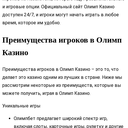
и игровые опции. Официальный сайт Олимп Казино
доступен 24/7, и игроки могут начать играть в любое
время, которое им удобно.
Преимущества игроков в Олимп
Казино
Преимущества игроков в Олимп Казино – это то, что
делает это казино одним из лучших в стране. Ниже мы
рассмотрим некоторые из преимуществ, которые вы
можете получить, играя в Олимп Казино.
Уникальные игры
Олимпбет предлагает широкий спектр игр,
включая слоты, карточные игры, рулетку и другие