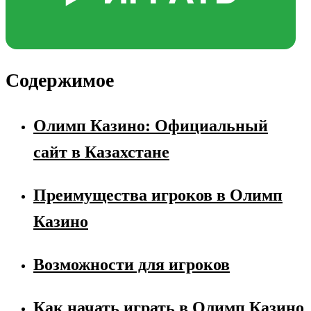
Содержимое
Олимп Казино: Официальный
сайт в Казахстане
Преимущества игроков в Олимп
Казино
Возможности для игроков
Как начать играть в Олимп Казино