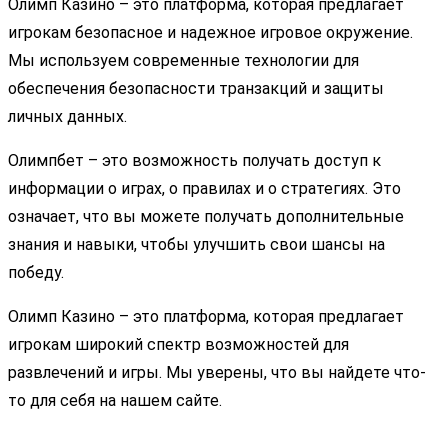
Олимп Казино – это платформа, которая предлагает
игрокам безопасное и надежное игровое окружение.
Мы используем современные технологии для
обеспечения безопасности транзакций и защиты
личных данных.
Олимпбет – это возможность получать доступ к
информации о играх, о правилах и о стратегиях. Это
означает, что вы можете получать дополнительные
знания и навыки, чтобы улучшить свои шансы на
победу.
Олимп Казино – это платформа, которая предлагает
игрокам широкий спектр возможностей для
развлечений и игры. Мы уверены, что вы найдете что-
то для себя на нашем сайте.