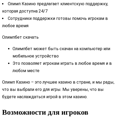
Олимп Казино предлагает клиентскую поддержку,
которая доступна 24/7
Сотрудники поддержки готовы помочь игрокам в
любое время
Олимпбет скачать
Олимпбет может быть скачан на компьютер или
мобильное устройство
Это позволяет игрокам играть в любое время и в
любом месте
Олимп Казино – это лучшее казино в стране, и мы рады,
что вы выбрали его для игры. Мы уверены, что вы
будете наслаждаться игрой в этом казино.
Возможности для игроков