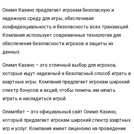
Олимп Казино предлагает игрокам безопасную и
надежную среду для игры, обеспечивая
конфиденциальность и безопасность всех транзакций.
Компания использует современные технологии для
обеспечения безопасности игроков и защиты их
данных.
Олимп Казино – это отличный выбор для игроков,
которые ищут надежный и безопасный способ играть в
азартные игры. Компания предлагает игрокам широкий
спектр бонусов и акций, чтобы помочь им начать
играть и насладиться игрой.
Олимпбет – это официальный сайт Олимп Казино,
который предлагает игрокам широкий спектр азартных
игр и услуг. Компания имеет лицензию на проведение