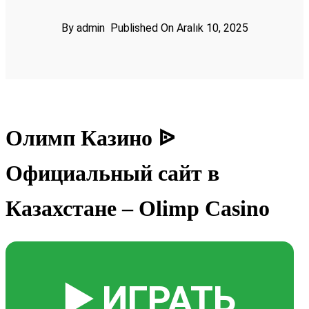
By admin
Published On Aralık 10, 2025
Олимп Казино ᐉ
Официальный сайт в
Казахстане – Olimp Casino
▶️ ИГРАТЬ