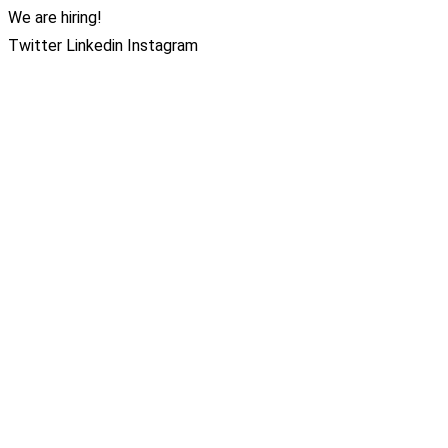
We are hiring!
Twitter
Linkedin
Instagram