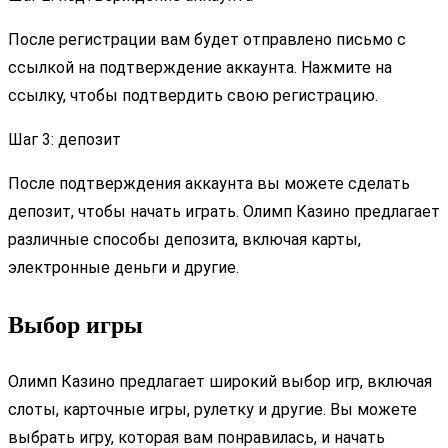
После регистрации вам будет отправлено письмо с
ссылкой на подтверждение аккаунта. Нажмите на
ссылку, чтобы подтвердить свою регистрацию.
Шаг 3: депозит
После подтверждения аккаунта вы можете сделать
депозит, чтобы начать играть. Олимп Казино предлагает
различные способы депозита, включая карты,
электронные деньги и другие.
Выбор игры
Олимп Казино предлагает широкий выбор игр, включая
слоты, карточные игры, рулетку и другие. Вы можете
выбрать игру, которая вам понравилась, и начать