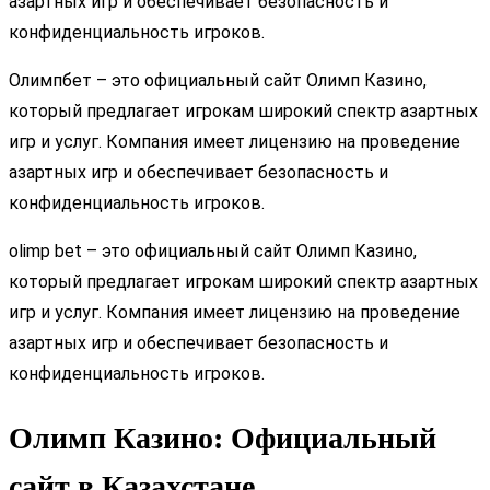
азартных игр и обеспечивает безопасность и
конфиденциальность игроков.
Олимпбет – это официальный сайт Олимп Казино,
который предлагает игрокам широкий спектр азартных
игр и услуг. Компания имеет лицензию на проведение
азартных игр и обеспечивает безопасность и
конфиденциальность игроков.
olimp bet – это официальный сайт Олимп Казино,
который предлагает игрокам широкий спектр азартных
игр и услуг. Компания имеет лицензию на проведение
азартных игр и обеспечивает безопасность и
конфиденциальность игроков.
Олимп Казино: Официальный
сайт в Казахстане