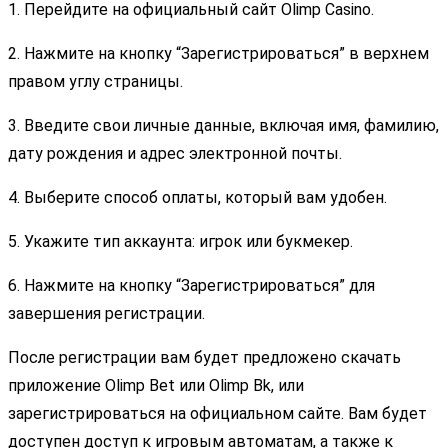
1. Перейдите на официальный сайт Olimp Casino.
2. Нажмите на кнопку “Зарегистрироваться” в верхнем
правом углу страницы.
3. Введите свои личные данные, включая имя, фамилию,
дату рождения и адрес электронной почты.
4. Выберите способ оплаты, который вам удобен.
5. Укажите тип аккаунта: игрок или букмекер.
6. Нажмите на кнопку “Зарегистрироваться” для
завершения регистрации.
После регистрации вам будет предложено скачать
приложение Olimp Bet или Olimp Bk, или
зарегистрироваться на официальном сайте. Вам будет
доступен доступ к игровым автоматам, а также к