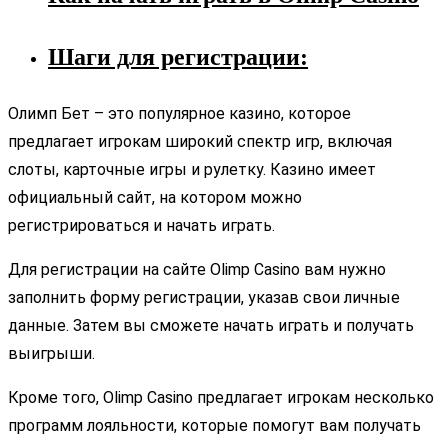
Шаги для регистрации:
Олимп Бет – это популярное казино, которое
предлагает игрокам широкий спектр игр, включая
слоты, карточные игры и рулетку. Казино имеет
официальный сайт, на котором можно
регистрироваться и начать играть.
Для регистрации на сайте Olimp Casino вам нужно
заполнить форму регистрации, указав свои личные
данные. Затем вы сможете начать играть и получать
выигрыши.
Кроме того, Olimp Casino предлагает игрокам несколько
программ лояльности, которые помогут вам получать