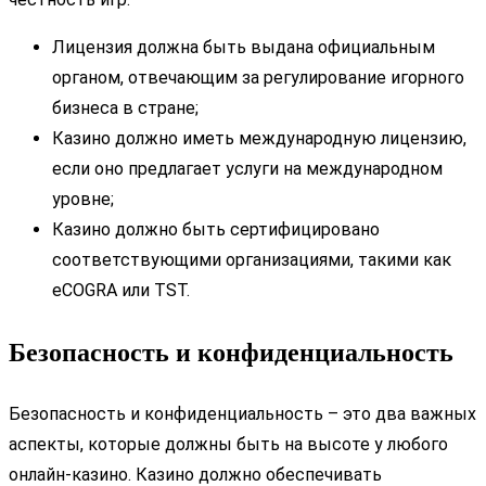
Лицензия должна быть выдана официальным
органом, отвечающим за регулирование игорного
бизнеса в стране;
Казино должно иметь международную лицензию,
если оно предлагает услуги на международном
уровне;
Казино должно быть сертифицировано
соответствующими организациями, такими как
eCOGRA или TST.
Безопасность и конфиденциальность
Безопасность и конфиденциальность – это два важных
аспекты, которые должны быть на высоте у любого
онлайн-казино. Казино должно обеспечивать