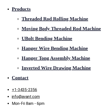
Products
Threaded Rod Rolling Machine
Moving Body Threaded Rod Machine
UBolt Bending Machine
Hanger Wire Bending Machine
Hanger Tong Assembly Machine
Inverted Wire Drawing Machine
Contact
+1-3435-2356
info@avant.com
Mon-Fri 8am - 6pm