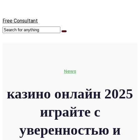
Free Consultant
News
казино онлайн 2025
играйте с
уверенностью и