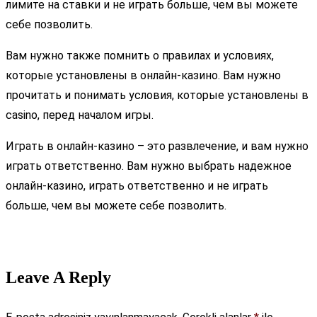
лимите на ставки и не играть больше, чем вы можете
себе позволить.
Вам нужно также помнить о правилах и условиях,
которые установлены в онлайн-казино. Вам нужно
прочитать и понимать условия, которые установлены в
casino, перед началом игры.
Играть в онлайн-казино – это развлечение, и вам нужно
играть ответственно. Вам нужно выбрать надежное
онлайн-казино, играть ответственно и не играть
больше, чем вы можете себе позволить.
Leave A Reply