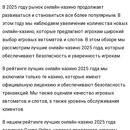
В 2025 году рынок онлайн-казино продолжает
развиваться и становиться все более популярным. В
этом году мы наблюдаем увеличение количества новых
онлайн-казино, которые предлагают игрокам широкий
выбор игровых автоматов и слотов. В этом обзоре мы
рассмотрим лучшие онлайн-казино 2025 года, которые
обеспечивают безопасность и уверенность игрокам.
В рейтинге лучших онлайн-казино 2025 года мы
включили только те казино, которые имеют
официальную лицензию и обеспечивают безопасность
транзакций. Мы также оценили качество игровых
автоматов и слотов, а также уровень обслуживания
клиентов.
В нашем рейтинге лучших онлайн-казино 2025 года