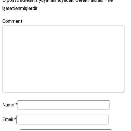
E-posta adresiniz yayınlanmayacak.
Gerekli alanlar
*
ile
işaretlenmişlerdir
Comment
Name
*
Email
*