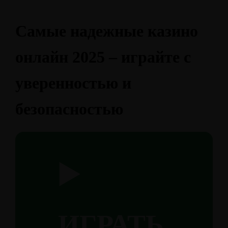
Самые надежные казино
онлайн 2025 – играйте с
уверенностью и
безопасностью
▶️
ИГРАТЬ