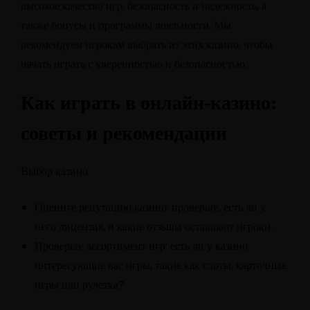
высокое качество игр, безопасность и надежность, а
также бонусы и программы лояльности. Мы
рекомендуем игрокам выбрать из этих казино, чтобы
начать играть с уверенностью и безопасностью.
Как играть в онлайн-казино:
советы и рекомендации
Выбор казино
Оцените репутацию казино: проверьте, есть ли у
него лицензия, и какие отзывы оставляют игроки.
Проверьте ассортимент игр: есть ли у казино
интересующие вас игры, такие как слоты, карточные
игры или рулетка?