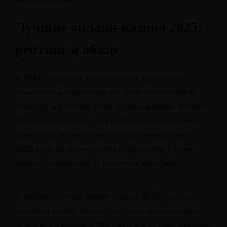
Лучшие онлайн-казино 2025:
рейтинг и обзор
В 2025 году рынок онлайн-казино продолжает
развиваться и становиться все более популярным. В
этом году мы увидим новые игроки на рынке, которые
будут конкурировать с уже существующими казино. В
этом обзоре мы рассмотрим лучшие онлайн-казино
2025 года, их преимущества и недостатки, а также
рейтинг, основанный на различных критериях.
В рейтинге лучших онлайн-казино 2025 года мы
включили казино, которые получили высокие оценки
от игроков и критиков. Мы рассмотрели такие факторы,