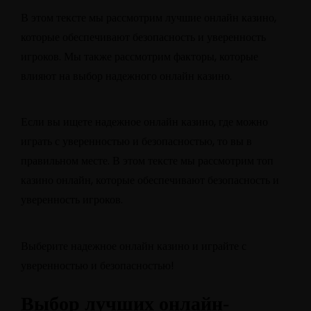
В этом тексте мы рассмотрим лучшие онлайн казино,
которые обеспечивают безопасность и уверенность
игроков. Мы также рассмотрим факторы, которые
влияют на выбор надежного онлайн казино.
Если вы ищете надежное онлайн казино, где можно
играть с уверенностью и безопасностью, то вы в
правильном месте. В этом тексте мы рассмотрим топ
казино онлайн, которые обеспечивают безопасность и
уверенность игроков.
Выберите надежное онлайн казино и играйте с
уверенностью и безопасностью!
Выбор лучших онлайн-