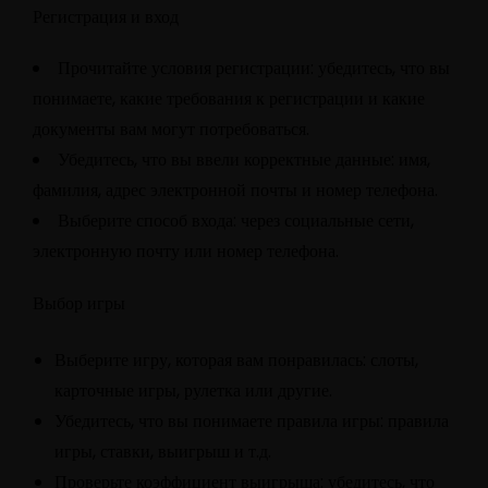
Регистрация и вход
Прочитайте условия регистрации: убедитесь, что вы
понимаете, какие требования к регистрации и какие
документы вам могут потребоваться.
Убедитесь, что вы ввели корректные данные: имя,
фамилия, адрес электронной почты и номер телефона.
Выберите способ входа: через социальные сети,
электронную почту или номер телефона.
Выбор игры
Выберите игру, которая вам понравилась: слоты,
карточные игры, рулетка или другие.
Убедитесь, что вы понимаете правила игры: правила
игры, ставки, выигрыш и т.д.
Проверьте коэффициент выигрыша: убедитесь, что