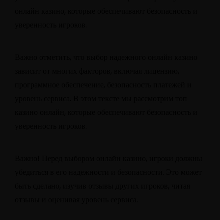
онлайн казино, которые обеспечивают безопасность и
уверенность игроков.
Важно отметить, что выбор надежного онлайн казино
зависит от многих факторов, включая лицензию,
программное обеспечение, безопасность платежей и
уровень сервиса. В этом тексте мы рассмотрим топ
казино онлайн, которые обеспечивают безопасность и
уверенность игроков.
Важно! Перед выбором онлайн казино, игроки должны
убедиться в его надежности и безопасности. Это может
быть сделано, изучив отзывы других игроков, читая
отзывы и оценивая уровень сервиса.