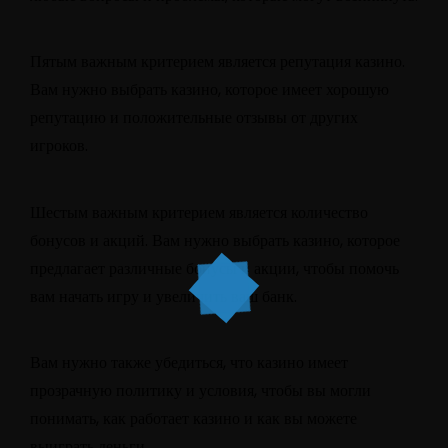
Пятым важным критерием является репутация казино.
Вам нужно выбрать казино, которое имеет хорошую
репутацию и положительные отзывы от других
игроков.
Шестым важным критерием является количество
бонусов и акций. Вам нужно выбрать казино, которое
предлагает различные бонусы и акции, чтобы помочь
вам начать игру и увеличить ваш банк.
Вам нужно также убедиться, что казино имеет
прозрачную политику и условия, чтобы вы могли
понимать, как работает казино и как вы можете
выиграть деньги.