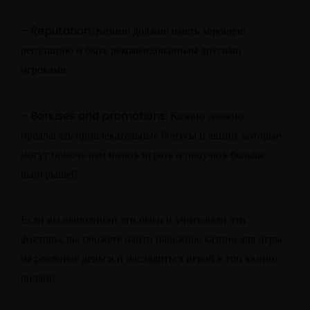
– Reputation: Казино должно иметь хорошую
репутацию и быть рекомендованным другими
игроками.
– Bonuses and promotions: Казино должно
предлагать привлекательные бонусы и акции, которые
могут помочь вам начать играть и получать больше
выигрышей.
Если вы выполнили эти шаги и учитывали эти
факторы, вы сможете найти надежное казино для игры
на реальные деньги и насладиться игрой в топ казино
онлайн.