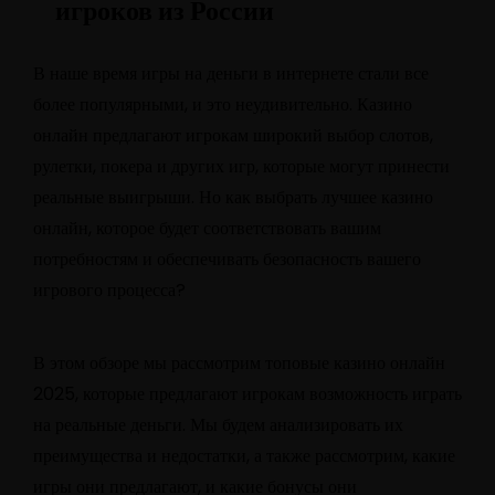
игроков из России
В наше время игры на деньги в интернете стали все
более популярными, и это неудивительно. Казино
онлайн предлагают игрокам широкий выбор слотов,
рулетки, покера и других игр, которые могут принести
реальные выигрыши. Но как выбрать лучшее казино
онлайн, которое будет соответствовать вашим
потребностям и обеспечивать безопасность вашего
игрового процесса?
В этом обзоре мы рассмотрим топовые казино онлайн
2025, которые предлагают игрокам возможность играть
на реальные деньги. Мы будем анализировать их
преимущества и недостатки, а также рассмотрим, какие
игры они предлагают, и какие бонусы они