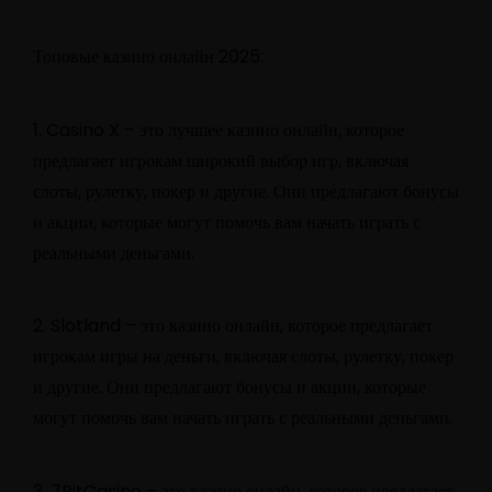
Топовые казино онлайн 2025:
1. Casino X – это лучшее казино онлайн, которое
предлагает игрокам широкий выбор игр, включая
слоты, рулетку, покер и другие. Они предлагают бонусы
и акции, которые могут помочь вам начать играть с
реальными деньгами.
2. Slotland – это казино онлайн, которое предлагает
игрокам игры на деньги, включая слоты, рулетку, покер
и другие. Они предлагают бонусы и акции, которые
могут помочь вам начать играть с реальными деньгами.
3. 7BitCasino – это казино онлайн, которое предлагает