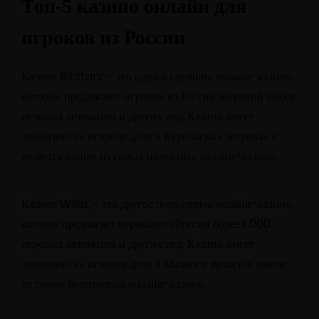
Топ-5 казино онлайн для
игроков из России
Казино BitStarz – это один из лучших онлайн-казино,
которые предлагают игрокам из России широкий выбор
игровых автоматов и других игр. Казино имеет
лицензию на игорное дело в Курильских островах и
является одним из самых надежных онлайн-казино.
Казино Wildz – это другое популярное онлайн-казино,
которое предлагает игрокам из России более 1 000
игровых автоматов и других игр. Казино имеет
лицензию на игорное дело в Мальте и является одним
из самых безопасных онлайн-казино.