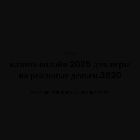
+1-3435-2356
info@avant.com
Mon-Fri 8am - 6pm
News
казино онлайн 2025 для игры
на реальные деньги.3620
BY ADMIN
PUBLISHED ON ARALIK 5, 2025