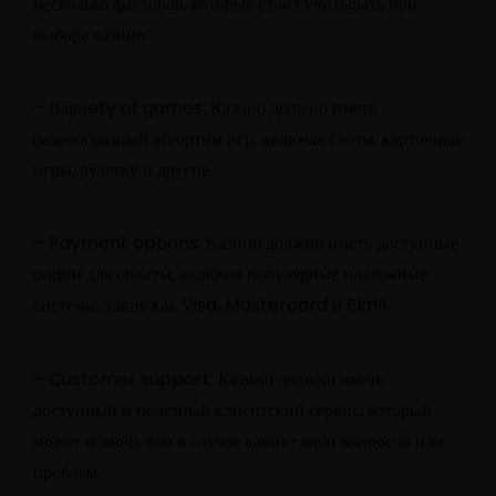
несколько факторов, которые стоит учитывать при
выборе казино:
– Вариety of games: Казино должно иметь
разнообразный ассортим игр, включая слоты, карточные
игры, рулетку и другие.
– Payment options: Казино должно иметь доступные
опции для оплаты, включая популярные платежные
системы, такие как Visa, Mastercard и Skrill.
– Customer support: Казино должно иметь
доступный и полезный клиентский сервис, который
может помочь вам в случае каких-либо вопросов или
проблем.