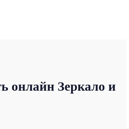
ь онлайн Зеркало и