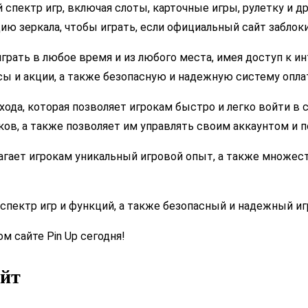
й спектр игр, включая слоты, карточные игры, рулетку и 
цию зеркала, чтобы играть, если официальный сайт заблок
 играть в любое время и из любого места, имея доступ к 
ы и акции, а также безопасную и надежную систему опла
хода, которая позволяет игрокам быстро и легко войти в с
ов, а также позволяет им управлять своим аккаунтом и п
длагает игрокам уникальный игровой опыт, а также множес
пектр игр и функций, а также безопасный и надежный игро
м сайте Pin Up сегодня!
айт