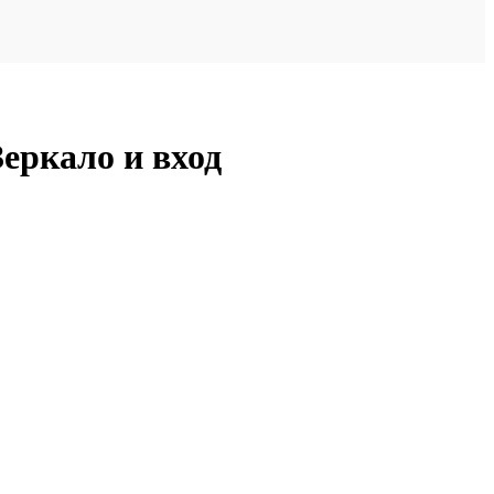
еркало и вход