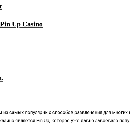
т
Pin Up Casino
ь
им из самых популярных способов развлечения для многих
азино является Pin Up, которое уже давно завоевало попу