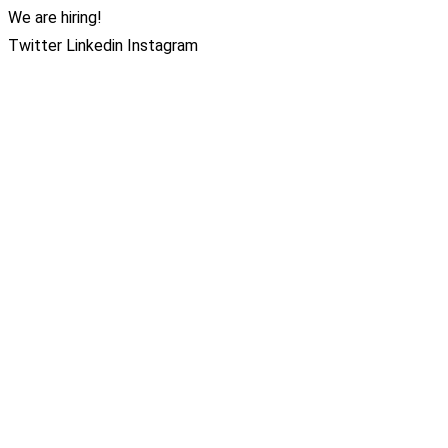
We are hiring!
Twitter
Linkedin
Instagram