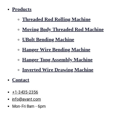
Products
Threaded Rod Rolling Machine
Moving Body Threaded Rod Machine
UBolt Bending Machine
Hanger Wire Bending Machine
Hanger Tong Assembly Machine
Inverted Wire Drawing Machine
Contact
+1-3435-2356
info@avant.com
Mon-Fri 8am - 6pm