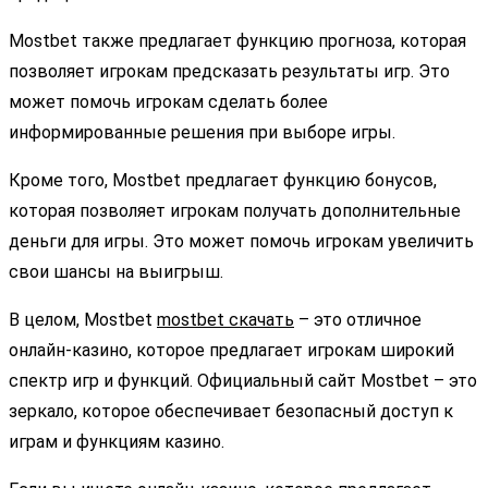
Mostbet также предлагает функцию прогноза, которая
позволяет игрокам предсказать результаты игр. Это
может помочь игрокам сделать более
информированные решения при выборе игры.
Кроме того, Mostbet предлагает функцию бонусов,
которая позволяет игрокам получать дополнительные
деньги для игры. Это может помочь игрокам увеличить
свои шансы на выигрыш.
В целом, Mostbet
mostbet скачать
– это отличное
онлайн-казино, которое предлагает игрокам широкий
спектр игр и функций. Официальный сайт Mostbet – это
зеркало, которое обеспечивает безопасный доступ к
играм и функциям казино.