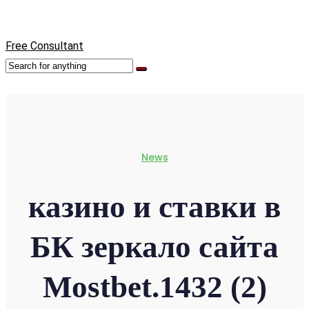
Free Consultant
News
казино и ставки в
БК зеркало сайта
Mostbet.1432 (2)