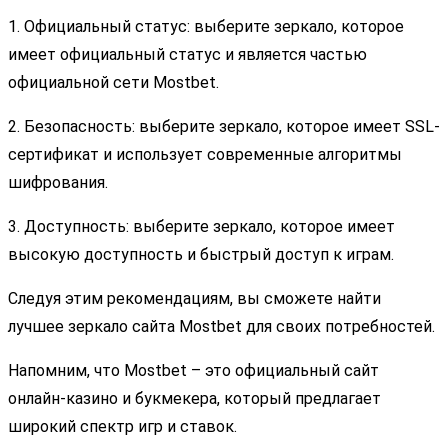
1. Официальный статус: выберите зеркало, которое
имеет официальный статус и является частью
официальной сети Mostbet.
2. Безопасность: выберите зеркало, которое имеет SSL-
сертификат и использует современные алгоритмы
шифрования.
3. Доступность: выберите зеркало, которое имеет
высокую доступность и быстрый доступ к играм.
Следуя этим рекомендациям, вы сможете найти
лучшее зеркало сайта Mostbet для своих потребностей.
Напомним, что Mostbet – это официальный сайт
онлайн-казино и букмекера, который предлагает
широкий спектр игр и ставок.