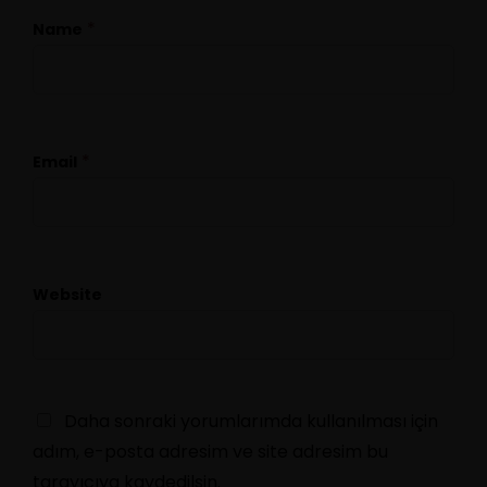
*
Name
*
Email
Website
Daha sonraki yorumlarımda kullanılması için
adım, e-posta adresim ve site adresim bu
tarayıcıya kaydedilsin.