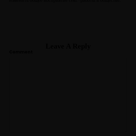
изменить общее восприятие секс-работы в обществе.
Leave A Reply
Comment