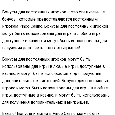
Бонусы для постоянных игроков – это специальные
бонусы, которые предоставляются постоянным
игрокам Pinco Casino. Бонусы для постоянных игроков
могут быть использованы для игры в любые игры,
доступные в казино, и могут быть использованы для
получения дополнительных выигрышей.
Бонусы для постоянных игроков могут быть
использованы для игры в любые игры, доступные в
казино, и могут быть использованы для получения
дополнительных выигрышей. Бонусы для постоянных
игроков могут быть использованы для игры в любые
игры, доступные в казино, и могут быть использованы
для получения дополнительных выигрышей.
Важно! Бонусы и акции в Pinco Casino могут быть