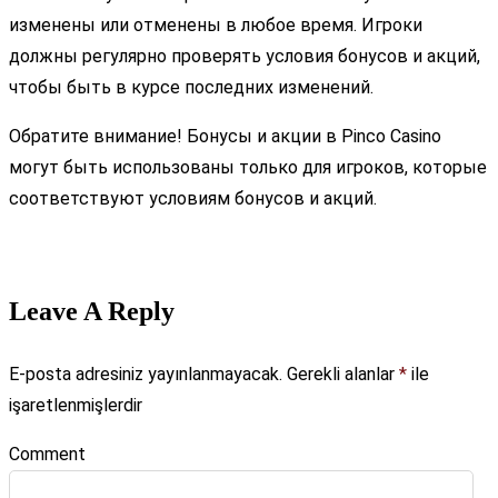
изменены или отменены в любое время. Игроки
должны регулярно проверять условия бонусов и акций,
чтобы быть в курсе последних изменений.
Обратите внимание! Бонусы и акции в Pinco Casino
могут быть использованы только для игроков, которые
соответствуют условиям бонусов и акций.
Leave A Reply
E-posta adresiniz yayınlanmayacak.
Gerekli alanlar
*
ile
işaretlenmişlerdir
Comment