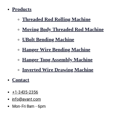
Products
Threaded Rod Rolling Machine
Moving Body Threaded Rod Machine
UBolt Bending Machine
Hanger Wire Bending Machine
Hanger Tong Assembly Machine
Inverted Wire Drawing Machine
Contact
+1-3435-2356
info@avant.com
Mon-Fri 8am - 6pm