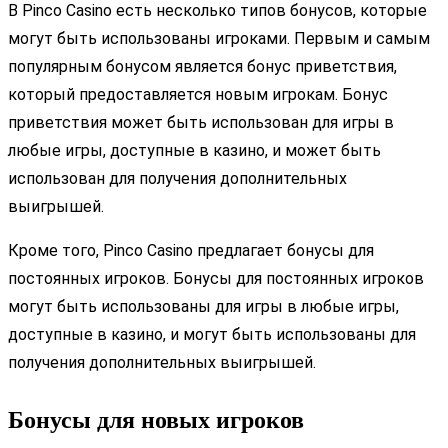
В Pinco Casino есть несколько типов бонусов, которые
могут быть использованы игроками. Первым и самым
популярным бонусом является бонус приветствия,
который предоставляется новым игрокам. Бонус
приветствия может быть использован для игры в
любые игры, доступные в казино, и может быть
использован для получения дополнительных
выигрышей.
Кроме того, Pinco Casino предлагает бонусы для
постоянных игроков. Бонусы для постоянных игроков
могут быть использованы для игры в любые игры,
доступные в казино, и могут быть использованы для
получения дополнительных выигрышей.
Бонусы для новых игроков