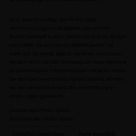
Es ist jedoch wichtig, das Plinko-Spiel
verantwortungsvoll zu spielen und sich der
Risiken bewusst zu sein. Setzen Sie sich ein Budget
und halten Sie sich daran, spielen Sie nur mit
Geld, das Sie bereit sind zu verlieren, und lassen
Sie sich nicht von der Hoffnung auf hohe Gewinne
zu unüberlegten Entscheidungen verleiten. Wenn
Sie das Spiel verantwortungsvoll spielen, können
Sie den Nervenkitzel und die Unterhaltung in
vollen Zügen genießen.
Vorteile des Plinko-Spiels
Nachteile des Plinko-Spiels
Einfaches Spielprinzip
Hohe Volatilität