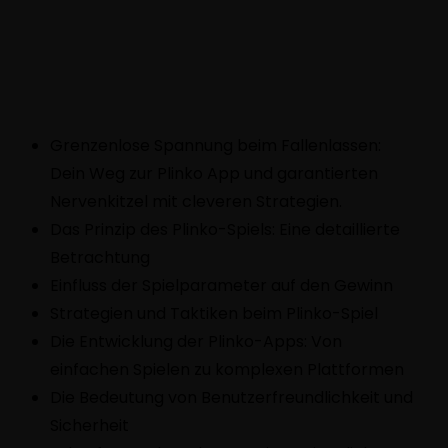
Grenzenlose Spannung beim Fallenlassen:
Dein Weg zur Plinko App und garantierten
Nervenkitzel mit cleveren Strategien.
Das Prinzip des Plinko-Spiels: Eine detaillierte
Betrachtung
Einfluss der Spielparameter auf den Gewinn
Strategien und Taktiken beim Plinko-Spiel
Die Entwicklung der Plinko-Apps: Von
einfachen Spielen zu komplexen Plattformen
Die Bedeutung von Benutzerfreundlichkeit und
Sicherheit