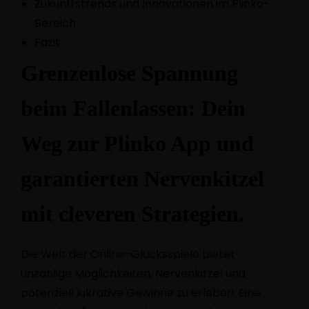
Zukunftstrends und Innovationen im Plinko-
Bereich
Fazit
Grenzenlose Spannung
beim Fallenlassen: Dein
Weg zur Plinko App und
garantierten Nervenkitzel
mit cleveren Strategien.
Die Welt der Online-Glücksspiele bietet
unzählige Möglichkeiten, Nervenkitzel und
potenziell lukrative Gewinne zu erleben. Eine