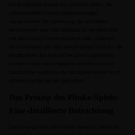
ihn schließlich in eine der unteren Zellen, die
unterschiedlich hohe Gewinnbeträge
versprechen. Die Spannung, die sich beim
Beobachten des Falls aufbaut, ist vergleichbar
mit dem Gefühl beim Roulette oder anderen
Glücksspielen. Die
app
bietet dabei nicht nur die
Möglichkeit, das klassische Spiel zu genießen,
sondern auch verschiedene Variationen und
zusätzliche Features, die das Spielerlebnis noch
abwechslungsreicher gestalten.
Das Prinzip des Plinko-Spiels:
Eine detaillierte Betrachtung
Das Grundprinzip des Plinko-Spiels ist denkbar