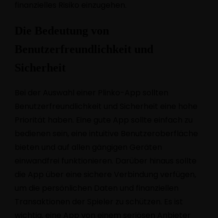
finanzielles Risiko einzugehen.
Die Bedeutung von
Benutzerfreundlichkeit und
Sicherheit
Bei der Auswahl einer Plinko-App sollten
Benutzerfreundlichkeit und Sicherheit eine hohe
Priorität haben. Eine gute App sollte einfach zu
bedienen sein, eine intuitive Benutzeroberfläche
bieten und auf allen gängigen Geräten
einwandfrei funktionieren. Darüber hinaus sollte
die App über eine sichere Verbindung verfügen,
um die persönlichen Daten und finanziellen
Transaktionen der Spieler zu schützen. Es ist
wichtig, eine App von einem seriösen Anbieter