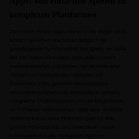
Apps: Von einfachen Spielen zu
komplexen Plattformen
Die ersten Plinko-Apps waren in der Regel recht
einfach gehalten und boten lediglich die
grundlegende Funktionalität des Spiels. Im Laufe
der Zeit haben sich diese Apps jedoch stark
weiterentwickelt und bieten mittlerweile eine
Vielzahl von zusätzlichen Features und
Funktionen. Dazu gehören beispielsweise
verschiedene Spielmodi, anpassbare Designs,
integrierte Chatfunktionen und die Möglichkeit,
an Turnieren teilzunehmen. Viele
app
-Anbieter
haben erkannt, dass Plinko ein Spiel ist, das
großes Potenzial hat, und investieren daher
kontinuierlich in die Verbesserung ihrer