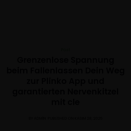
+1-3435-2356
info@avant.com
Mon-Fri 8am - 6pm
Post
Grenzenlose Spannung
beim Fallenlassen Dein Weg
zur Plinko App und
garantierten Nervenkitzel
mit cle
BY ADMIN
PUBLISHED ON KASIM 28, 2025