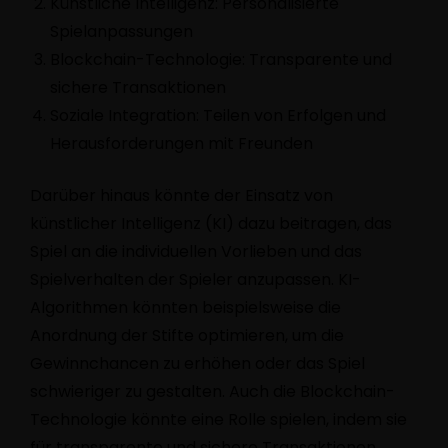
Künstliche Intelligenz: Personalisierte
Spielanpassungen
Blockchain-Technologie: Transparente und
sichere Transaktionen
Soziale Integration: Teilen von Erfolgen und
Herausforderungen mit Freunden
Darüber hinaus könnte der Einsatz von
künstlicher Intelligenz (KI) dazu beitragen, das
Spiel an die individuellen Vorlieben und das
Spielverhalten der Spieler anzupassen. KI-
Algorithmen könnten beispielsweise die
Anordnung der Stifte optimieren, um die
Gewinnchancen zu erhöhen oder das Spiel
schwieriger zu gestalten. Auch die Blockchain-
Technologie könnte eine Rolle spielen, indem sie
für transparente und sichere Transaktionen