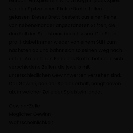
einfach. Ein Spielstein wird zu Beginn jedes Spiels
von der Spitze eines Plinko-Bretts fallen
gelassen. Dieses Brett besteht aus einer Reihe
von nebeneinander angeordneten Stiften, die
den Fall des Spielsteins beeinflussen. Der Stein
prallt dabei immer wieder von einem Stift zum
nächsten ab und bahnt sich so seinen Weg nach
unten. Am unteren Ende des Bretts befinden sich
verschiedene Zellen, die jeweils mit
unterschiedlichen Gewinnwerten versehen sind.
Der Gewinn, den der Spieler erhält, hängt davon
ab, in welcher Zelle der Spielstein landet.
Gewinn-Zelle
Möglicher Gewinn
Wahrscheinlichkeit