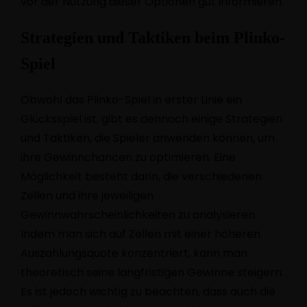
vor der Nutzung dieser Optionen gut informieren.
Strategien und Taktiken beim Plinko-
Spiel
Obwohl das Plinko-Spiel in erster Linie ein
Glücksspiel ist, gibt es dennoch einige Strategien
und Taktiken, die Spieler anwenden können, um
ihre Gewinnchancen zu optimieren. Eine
Möglichkeit besteht darin, die verschiedenen
Zellen und ihre jeweiligen
Gewinnwahrscheinlichkeiten zu analysieren.
Indem man sich auf Zellen mit einer höheren
Auszahlungsquote konzentriert, kann man
theoretisch seine langfristigen Gewinne steigern.
Es ist jedoch wichtig zu beachten, dass auch die