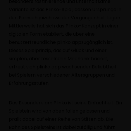
besonders faszinierende und unterhaltsame
Variante ist das Plinko-Spiel, dessen Ursprünge in
den Fernsehquizshows der Vergangenheit liegen.
Mittlerweile hat sich das Plinko-Konzept in einer
digitalen Form etabliert, die über eine
benutzerfreundliche
plinko app
zugänglich ist.
Dieses Spielprinzip, das auf Glück und einer
simplen, aber fesselnden Mechanik basiert,
erfreut sich
plinko app
wachsender Beliebtheit
bei Spielern verschiedener Altersgruppen und
Erfahrungsstufen.
Das Besondere am Plinko ist seine Einfachheit. Ein
Spielstein wird von oben fallen gelassen und
prallt dabei auf einer Reihe von Stiften ab. Die
Bahn des Spielsteins ist dabei zufällig und führt