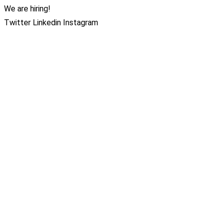
We are hiring!
Twitter
Linkedin
Instagram