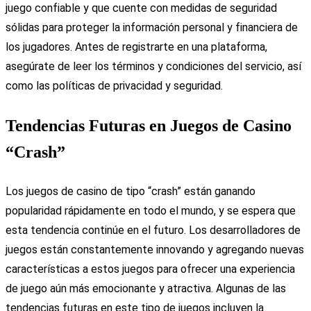
juego confiable y que cuente con medidas de seguridad
sólidas para proteger la información personal y financiera de
los jugadores. Antes de registrarte en una plataforma,
asegúrate de leer los términos y condiciones del servicio, así
como las políticas de privacidad y seguridad.
Tendencias Futuras en Juegos de Casino
“Crash”
Los juegos de casino de tipo “crash” están ganando
popularidad rápidamente en todo el mundo, y se espera que
esta tendencia continúe en el futuro. Los desarrolladores de
juegos están constantemente innovando y agregando nuevas
características a estos juegos para ofrecer una experiencia
de juego aún más emocionante y atractiva. Algunas de las
tendencias futuras en este tipo de juegos incluyen la