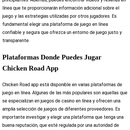
línea que te proporcionarán información adicional sobre el
juego y las estrategias utilizadas por otros jugadores. Es
fundamental elegir una plataforma de juego en línea
confiable y segura que ofrezca un entorno de juego justo y
transparente.
Plataformas Donde Puedes Jugar
Chicken Road App
Chicken Road app está disponible en varias plataformas de
juego en línea. Algunas de las más populares son aquellas que
se especializan en juegos de casino en línea y ofrecen una
amplia selección de juegos de diferentes proveedores. Es
importante investigar y elegir una plataforma que tenga una
buena reputación, que esté regulada por una autoridad de