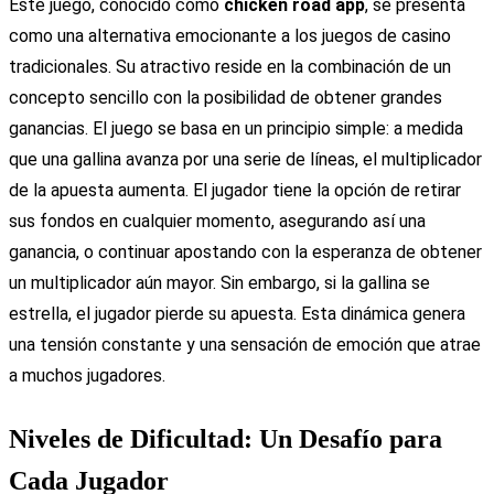
Este juego, conocido como
chicken road app
, se presenta
como una alternativa emocionante a los juegos de casino
tradicionales. Su atractivo reside en la combinación de un
concepto sencillo con la posibilidad de obtener grandes
ganancias. El juego se basa en un principio simple: a medida
que una gallina avanza por una serie de líneas, el multiplicador
de la apuesta aumenta. El jugador tiene la opción de retirar
sus fondos en cualquier momento, asegurando así una
ganancia, o continuar apostando con la esperanza de obtener
un multiplicador aún mayor. Sin embargo, si la gallina se
estrella, el jugador pierde su apuesta. Esta dinámica genera
una tensión constante y una sensación de emoción que atrae
a muchos jugadores.
Niveles de Dificultad: Un Desafío para
Cada Jugador