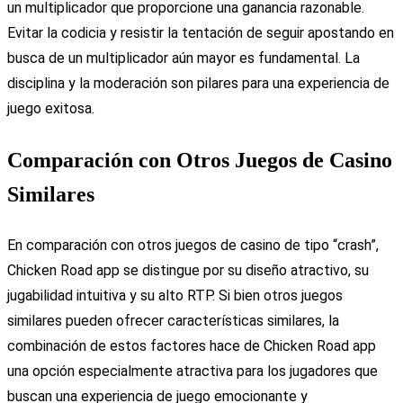
un multiplicador que proporcione una ganancia razonable.
Evitar la codicia y resistir la tentación de seguir apostando en
busca de un multiplicador aún mayor es fundamental. La
disciplina y la moderación son pilares para una experiencia de
juego exitosa.
Comparación con Otros Juegos de Casino
Similares
En comparación con otros juegos de casino de tipo “crash”,
Chicken Road app se distingue por su diseño atractivo, su
jugabilidad intuitiva y su alto RTP. Si bien otros juegos
similares pueden ofrecer características similares, la
combinación de estos factores hace de Chicken Road app
una opción especialmente atractiva para los jugadores que
buscan una experiencia de juego emocionante y