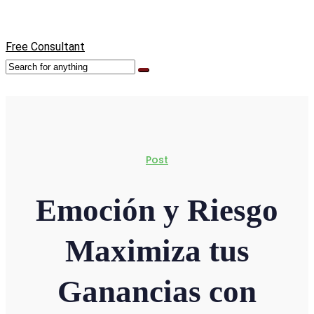
Free Consultant
Post
Emoción y Riesgo
Maximiza tus
Ganancias con