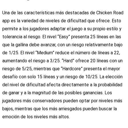
Una de las características más destacadas de Chicken Road
app es la variedad de niveles de dificultad que ofrece. Esto
permite a los jugadores adaptar el juego a su propio estilo y
tolerancia al riesgo. El nivel “Easy” presenta 25 líneas en las
que la gallina debe avanzar, con un riesgo relativamente bajo
de 1/25. El nivel “Medium” reduce el número de líneas a 22,
aumentando el riesgo a 3/25. “Hard” ofrece 20 líneas con un
riesgo de 5/25, mientras que “Hardcore” presenta el mayor
desafío con solo 15 líneas y un riesgo de 10/25. La elección
del nivel de dificultad afecta directamente a la probabilidad
de ganar y a la magnitud de las posibles ganancias. Los
jugadores más conservadores pueden optar por niveles más
bajos, mientras que los más arriesgados pueden buscar la
emoción de los niveles más altos.