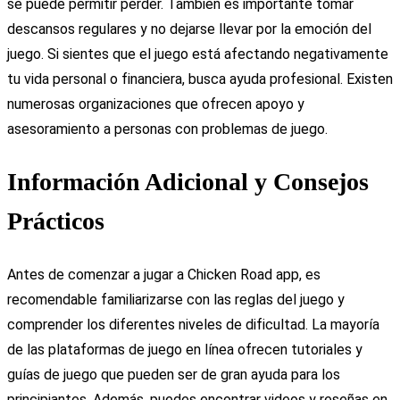
se puede permitir perder. También es importante tomar
descansos regulares y no dejarse llevar por la emoción del
juego. Si sientes que el juego está afectando negativamente
tu vida personal o financiera, busca ayuda profesional. Existen
numerosas organizaciones que ofrecen apoyo y
asesoramiento a personas con problemas de juego.
Información Adicional y Consejos
Prácticos
Antes de comenzar a jugar a Chicken Road app, es
recomendable familiarizarse con las reglas del juego y
comprender los diferentes niveles de dificultad. La mayoría
de las plataformas de juego en línea ofrecen tutoriales y
guías de juego que pueden ser de gran ayuda para los
principiantes. Además, puedes encontrar videos y reseñas en