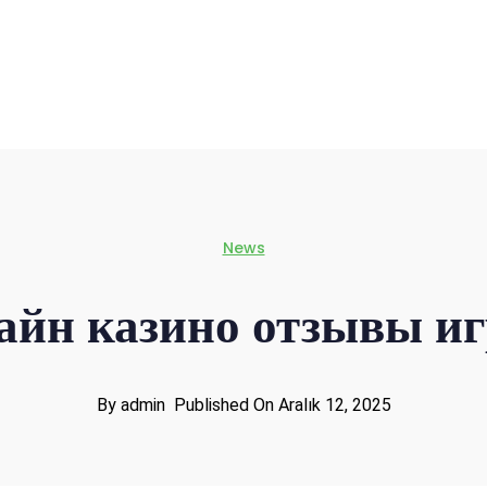
News
айн казино отзывы иг
By admin
Published On Aralık 12, 2025