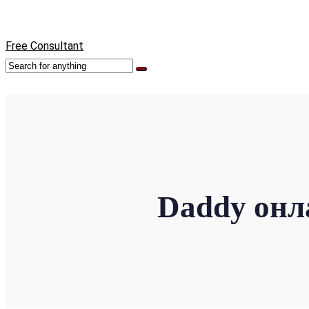
Free Consultant
Daddy онл