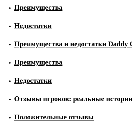
Преимущества
Недостатки
Преимущества и недостатки Daddy 
Преимущества
Недостатки
Отзывы игроков: реальные истори
Положительные отзывы