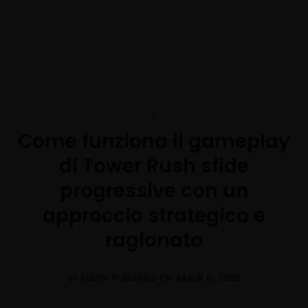
+1-3435-2356
info@avant.com
Mon-Fri 8am - 6pm
5
Come funziona il gameplay
di Tower Rush sfide
progressive con un
approccio strategico e
ragionato
BY ADMIN
PUBLISHED ON ARALIK 10, 2025