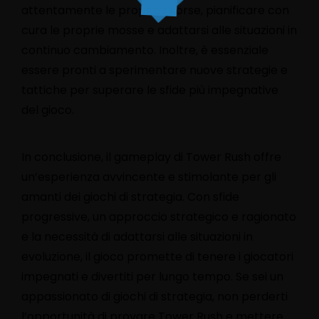
attentamente le proprie risorse, pianificare con
cura le proprie mosse e adattarsi alle situazioni in
continuo cambiamento. Inoltre, è essenziale
essere pronti a sperimentare nuove strategie e
tattiche per superare le sfide più impegnative
del gioco.
In conclusione, il gameplay di Tower Rush offre
un’esperienza avvincente e stimolante per gli
amanti dei giochi di strategia. Con sfide
progressive, un approccio strategico e ragionato
e la necessità di adattarsi alle situazioni in
evoluzione, il gioco promette di tenere i giocatori
impegnati e divertiti per lungo tempo. Se sei un
appassionato di giochi di strategia, non perderti
l’opportunità di provare Tower Rush e mettere