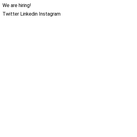
We are hiring!
Twitter
Linkedin
Instagram