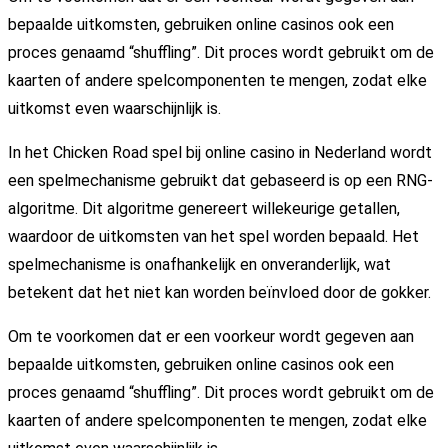
bepaalde uitkomsten, gebruiken online casinos ook een
proces genaamd “shuffling”. Dit proces wordt gebruikt om de
kaarten of andere spelcomponenten te mengen, zodat elke
uitkomst even waarschijnlijk is.
In het Chicken Road spel bij online casino in Nederland wordt
een spelmechanisme gebruikt dat gebaseerd is op een RNG-
algoritme. Dit algoritme genereert willekeurige getallen,
waardoor de uitkomsten van het spel worden bepaald. Het
spelmechanisme is onafhankelijk en onveranderlijk, wat
betekent dat het niet kan worden beïnvloed door de gokker.
Om te voorkomen dat er een voorkeur wordt gegeven aan
bepaalde uitkomsten, gebruiken online casinos ook een
proces genaamd “shuffling”. Dit proces wordt gebruikt om de
kaarten of andere spelcomponenten te mengen, zodat elke