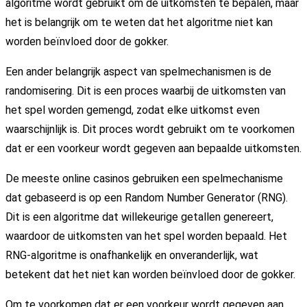
algoritme wordt gebruikt om de uitkomsten te bepalen, maar
het is belangrijk om te weten dat het algoritme niet kan
worden beïnvloed door de gokker.
Een ander belangrijk aspect van spelmechanismen is de
randomisering. Dit is een proces waarbij de uitkomsten van
het spel worden gemengd, zodat elke uitkomst even
waarschijnlijk is. Dit proces wordt gebruikt om te voorkomen
dat er een voorkeur wordt gegeven aan bepaalde uitkomsten.
De meeste online casinos gebruiken een spelmechanisme
dat gebaseerd is op een Random Number Generator (RNG).
Dit is een algoritme dat willekeurige getallen genereert,
waardoor de uitkomsten van het spel worden bepaald. Het
RNG-algoritme is onafhankelijk en onveranderlijk, wat
betekent dat het niet kan worden beïnvloed door de gokker.
Om te voorkomen dat er een voorkeur wordt gegeven aan