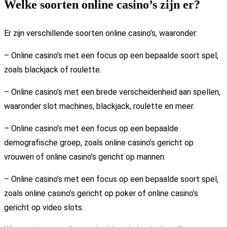
Welke soorten online casino’s zijn er?
Er zijn verschillende soorten online casino’s, waaronder:
– Online casino’s met een focus op een bepaalde soort spel,
zoals blackjack of roulette.
– Online casino’s met een brede verscheidenheid aan spellen,
waaronder slot machines, blackjack, roulette en meer.
– Online casino’s met een focus op een bepaalde
demografische groep, zoals online casino’s gericht op
vrouwen of online casino’s gericht op mannen.
– Online casino’s met een focus op een bepaalde soort spel,
zoals online casino’s gericht op poker of online casino’s
gericht op video slots.