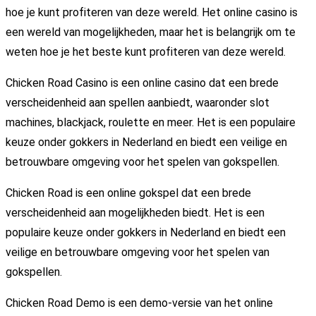
hoe je kunt profiteren van deze wereld. Het online casino is
een wereld van mogelijkheden, maar het is belangrijk om te
weten hoe je het beste kunt profiteren van deze wereld.
Chicken Road Casino is een online casino dat een brede
verscheidenheid aan spellen aanbiedt, waaronder slot
machines, blackjack, roulette en meer. Het is een populaire
keuze onder gokkers in Nederland en biedt een veilige en
betrouwbare omgeving voor het spelen van gokspellen.
Chicken Road is een online gokspel dat een brede
verscheidenheid aan mogelijkheden biedt. Het is een
populaire keuze onder gokkers in Nederland en biedt een
veilige en betrouwbare omgeving voor het spelen van
gokspellen.
Chicken Road Demo is een demo-versie van het online