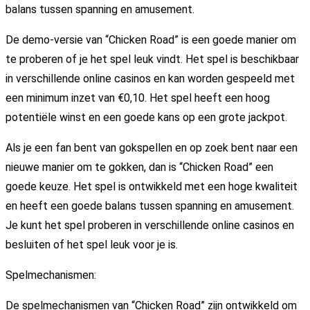
balans tussen spanning en amusement.
De demo-versie van “Chicken Road” is een goede manier om
te proberen of je het spel leuk vindt. Het spel is beschikbaar
in verschillende online casinos en kan worden gespeeld met
een minimum inzet van €0,10. Het spel heeft een hoog
potentiële winst en een goede kans op een grote jackpot.
Als je een fan bent van gokspellen en op zoek bent naar een
nieuwe manier om te gokken, dan is “Chicken Road” een
goede keuze. Het spel is ontwikkeld met een hoge kwaliteit
en heeft een goede balans tussen spanning en amusement.
Je kunt het spel proberen in verschillende online casinos en
besluiten of het spel leuk voor je is.
Spelmechanismen:
De spelmechanismen van “Chicken Road” zijn ontwikkeld om