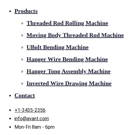
Products
Threaded Rod Rolling Machine
Moving Body Threaded Rod Machine
UBolt Bending Machine
Hanger Wire Bending Machine
Hanger Tong Assembly Machine
Inverted Wire Drawing Machine
Contact
+1-3435-2356
info@avant.com
Mon-Fri 8am - 6pm