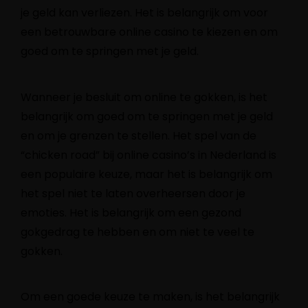
je geld kan verliezen. Het is belangrijk om voor
een betrouwbare online casino te kiezen en om
goed om te springen met je geld.
Wanneer je besluit om online te gokken, is het
belangrijk om goed om te springen met je geld
en om je grenzen te stellen. Het spel van de
“chicken road” bij online casino’s in Nederland is
een populaire keuze, maar het is belangrijk om
het spel niet te laten overheersen door je
emoties. Het is belangrijk om een gezond
gokgedrag te hebben en om niet te veel te
gokken.
Om een goede keuze te maken, is het belangrijk