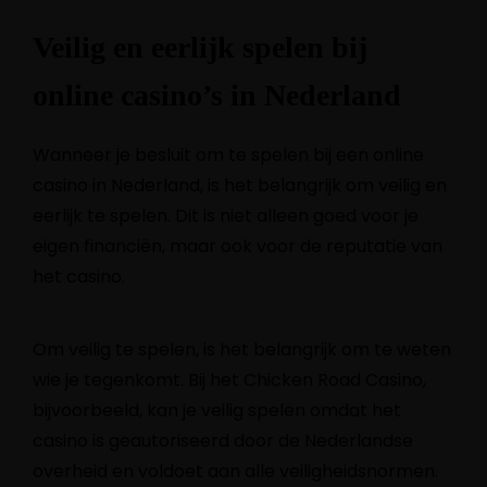
Veilig en eerlijk spelen bij
online casino’s in Nederland
Wanneer je besluit om te spelen bij een online
casino in Nederland, is het belangrijk om veilig en
eerlijk te spelen. Dit is niet alleen goed voor je
eigen financiën, maar ook voor de reputatie van
het casino.
Om veilig te spelen, is het belangrijk om te weten
wie je tegenkomt. Bij het Chicken Road Casino,
bijvoorbeeld, kan je veilig spelen omdat het
casino is geautoriseerd door de Nederlandse
overheid en voldoet aan alle veiligheidsnormen.