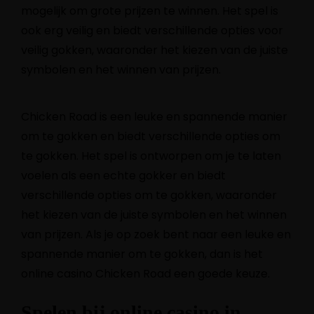
mogelijk om grote prijzen te winnen. Het spel is
ook erg veilig en biedt verschillende opties voor
veilig gokken, waaronder het kiezen van de juiste
symbolen en het winnen van prijzen.
Chicken Road is een leuke en spannende manier
om te gokken en biedt verschillende opties om
te gokken. Het spel is ontworpen om je te laten
voelen als een echte gokker en biedt
verschillende opties om te gokken, waaronder
het kiezen van de juiste symbolen en het winnen
van prijzen. Als je op zoek bent naar een leuke en
spannende manier om te gokken, dan is het
online casino Chicken Road een goede keuze.
Spelen bij online casino in