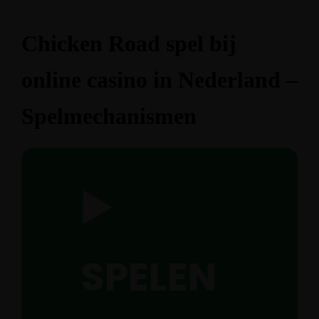
Chicken Road spel bij
online casino in Nederland –
Spelmechanismen
▶️
SPELEN