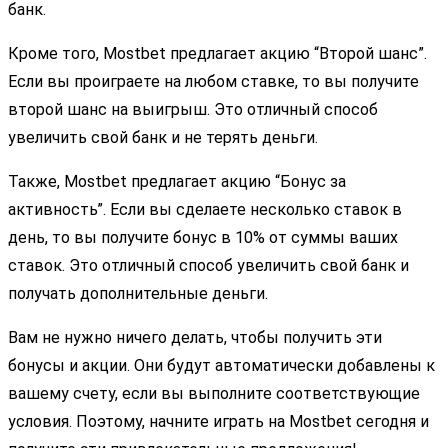
банк.
Кроме того, Mostbet предлагает акцию “Второй шанс”.
Если вы проиграете на любом ставке, то вы получите
второй шанс на выигрыш. Это отличный способ
увеличить свой банк и не терять деньги.
Также, Mostbet предлагает акцию “Бонус за
активность”. Если вы сделаете несколько ставок в
день, то вы получите бонус в 10% от суммы ваших
ставок. Это отличный способ увеличить свой банк и
получать дополнительные деньги.
Вам не нужно ничего делать, чтобы получить эти
бонусы и акции. Они будут автоматически добавлены к
вашему счету, если вы выполните соответствующие
условия. Поэтому, начните играть на Mostbet сегодня и