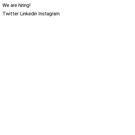
We are hiring!
Twitter
Linkedin
Instagram