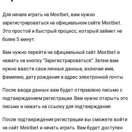
Для начала играть на Mostbet, вам нужно
зарегистрироваться на официальном сайте Mostbet.
Это простой и быстрый процесс, который займет не
более 5 минут.
Вам нужно перейти на официальный сайт Mostbet и
нажать на кнопку “Зарегистрироваться”. Затем вам
нужно ввести свои личные данные, включая имя,
фамилию, дату рождения и адрес электронной почты.
После ввода данных вам будет отправлено письмо с
подтверждением регистрации. Вам нужно открыть это
письмо и нажать на ссылку для подтверждения.
После подтверждения регистрации вы сможете войти
на сайт Mostbet и начать играть. Вам будет доступен