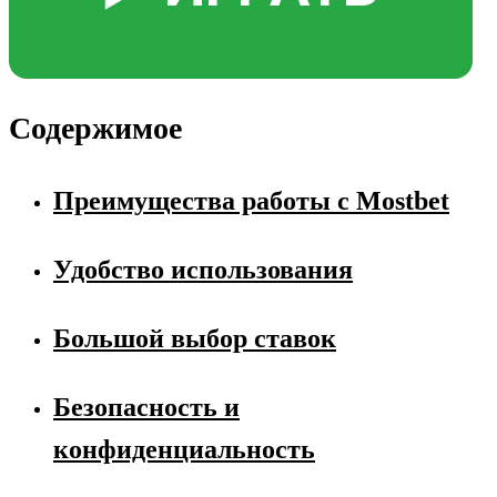
Содержимое
Преимущества работы с Mostbet
Удобство использования
Большой выбор ставок
Безопасность и
конфиденциальность