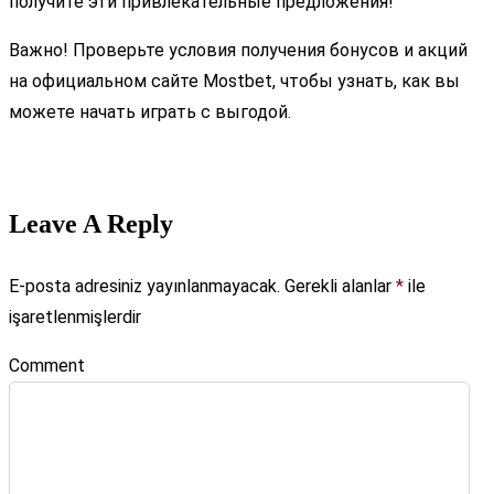
получите эти привлекательные предложения!
Важно! Проверьте условия получения бонусов и акций
на официальном сайте Mostbet, чтобы узнать, как вы
можете начать играть с выгодой.
Leave A Reply
E-posta adresiniz yayınlanmayacak.
Gerekli alanlar
*
ile
işaretlenmişlerdir
Comment