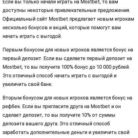
Если вы только начали играть на Mostbet, то вам
доступны некоторые привлекательные предложения.
Официальный сайт Mostbet предлагает новым игрокам
несколько бонусов и акций, которые помогут вам
начать играть с выгодой.
Первым бонусом для новых игроков является бонус на
первый депозит. Если вы сделаете первый депозит на
Mostbet, то вы получите 100% бонус до 10 000 рублей.
Это отличный способ начать играть с выгодой и
увеличить свой банк.
Вторым бонусом для новых игроков является бонус на
рефбек. Если вы пригласите друга на Mostbet и он
сделает депозит, то вы получите 10% от суммы
депозита вашего друга. Это отличный способ
заработать дополнительные деньги и увеличить свой