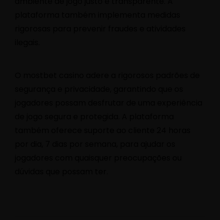
ambiente de jogo justo e transparente. A
plataforma também implementa medidas
rigorosas para prevenir fraudes e atividades
ilegais.
O mostbet casino adere a rigorosos padrões de
segurança e privacidade, garantindo que os
jogadores possam desfrutar de uma experiência
de jogo segura e protegida. A plataforma
também oferece suporte ao cliente 24 horas
por dia, 7 dias por semana, para ajudar os
jogadores com quaisquer preocupações ou
dúvidas que possam ter.