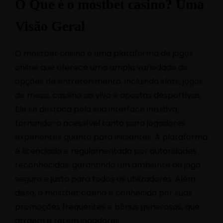
O Que é o mostbet casino? Uma
Visão Geral
O mostbet casino é uma plataforma de jogos
online que oferece uma ampla variedade de
opções de entretenimento, incluindo slots, jogos
de mesa, cassino ao vivo e apostas desportivas.
Ele se destaca pela sua interface intuitiva,
tornando-o acessível tanto para jogadores
experientes quanto para iniciantes. A plataforma
é licenciada e regulamentada por autoridades
reconhecidas, garantindo um ambiente de jogo
seguro e justo para todos os utilizadores. Além
disso, o mostbet casino é conhecido por suas
promoções frequentes e bónus generosos, que
atraem e retêm jogadores.