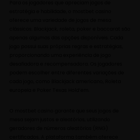
Para os jogadores que apreciam jogos de
estratégia e habilidade, o mostbet casino
oferece uma variedade de jogos de mesa
clássicos. Blackjack, roleta, poker e baccarat são
apenas algumas das opções disponíveis. Cada
jogo possui suas próprias regras e estratégias,
proporcionando uma experiência de jogo
desafiadora e recompensadora. Os jogadores
podem escolher entre diferentes variações de
cada jogo, como Blackjack americano, Roleta
europeia e Poker Texas Hold’em.
O mostbet casino garante que seus jogos de
mesa sejam justos e aleatórios, utilizando
geradores de números aleatórios (RNG)
certificados. A plataforma também oferece