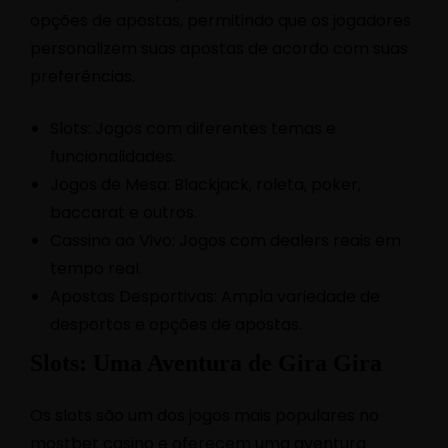
opções de apostas, permitindo que os jogadores
personalizem suas apostas de acordo com suas
preferências.
Slots: Jogos com diferentes temas e
funcionalidades.
Jogos de Mesa: Blackjack, roleta, poker,
baccarat e outros.
Cassino ao Vivo: Jogos com dealers reais em
tempo real.
Apostas Desportivas: Ampla variedade de
desportos e opções de apostas.
Slots: Uma Aventura de Gira Gira
Os slots são um dos jogos mais populares no
mostbet casino e oferecem uma aventura