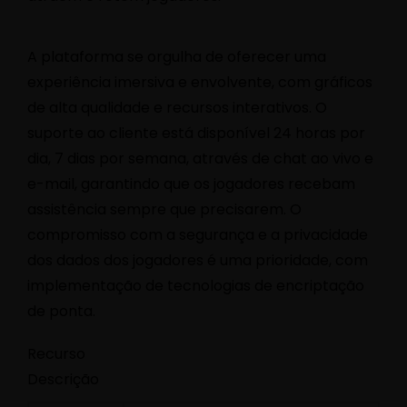
A plataforma se orgulha de oferecer uma
experiência imersiva e envolvente, com gráficos
de alta qualidade e recursos interativos. O
suporte ao cliente está disponível 24 horas por
dia, 7 dias por semana, através de chat ao vivo e
e-mail, garantindo que os jogadores recebam
assistência sempre que precisarem. O
compromisso com a segurança e a privacidade
dos dados dos jogadores é uma prioridade, com
implementação de tecnologias de encriptação
de ponta.
Recurso
Descrição