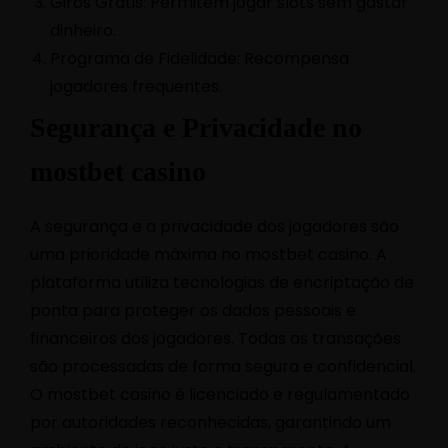
Giros Grátis: Permitem jogar slots sem gastar
dinheiro.
Programa de Fidelidade: Recompensa
jogadores frequentes.
Segurança e Privacidade no
mostbet casino
A segurança e a privacidade dos jogadores são
uma prioridade máxima no mostbet casino. A
plataforma utiliza tecnologias de encriptação de
ponta para proteger os dados pessoais e
financeiros dos jogadores. Todas as transações
são processadas de forma segura e confidencial.
O mostbet casino é licenciado e regulamentado
por autoridades reconhecidas, garantindo um