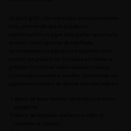
Os giros grátis são oferecidos em determinados
slots, permitindo que os jogadores
experimentem os jogos sem gastar seu próprio
dinheiro. Os programas de fidelidade
recompensam os jogadores frequentes com
pontos que podem ser trocados por bónus e
prémios. O mostbet casino também realiza
promoções sazonais e sorteios, oferecendo aos
jogadores a chance de ganhar prémios valiosos.
Bónus de Boas-Vindas: Oferecido aos novos
jogadores.
Bónus de Depósito: Aumenta o valor do
depósito do jogador.