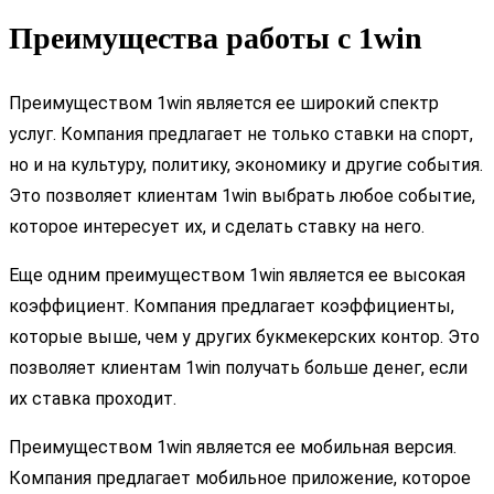
Преимущества работы с 1win
Преимуществом 1win является ее широкий спектр
услуг. Компания предлагает не только ставки на спорт,
но и на культуру, политику, экономику и другие события.
Это позволяет клиентам 1win выбрать любое событие,
которое интересует их, и сделать ставку на него.
Еще одним преимуществом 1win является ее высокая
коэффициент. Компания предлагает коэффициенты,
которые выше, чем у других букмекерских контор. Это
позволяет клиентам 1win получать больше денег, если
их ставка проходит.
Преимуществом 1win является ее мобильная версия.
Компания предлагает мобильное приложение, которое