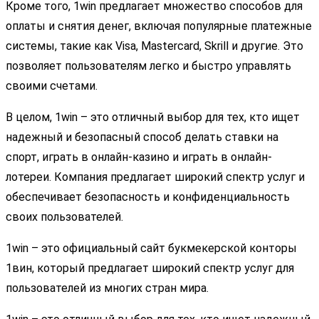
Кроме того, 1win предлагает множество способов для
оплаты и снятия денег, включая популярные платежные
системы, такие как Visa, Mastercard, Skrill и другие. Это
позволяет пользователям легко и быстро управлять
своими счетами.
В целом, 1win – это отличный выбор для тех, кто ищет
надежный и безопасный способ делать ставки на
спорт, играть в онлайн-казино и играть в онлайн-
лотереи. Компания предлагает широкий спектр услуг и
обеспечивает безопасность и конфиденциальность
своих пользователей.
1win – это официальный сайт букмекерской конторы
1вин, который предлагает широкий спектр услуг для
пользователей из многих стран мира.