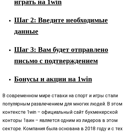
играть на 1win
Шаг 2: Введите необходимые
данные
Шаг 3: Вам будет отправлено
письмо с подтверждением
Бонусы и акции на 1win
В современном мире ставки на спорт и игры стали
популярным развлечением для многих людей. В этом
контексте 1win – официальный сайт букмекерской
конторы 1вин – является одним из лидеров в этом
секторе. Компания была основана в 2018 году и с тех