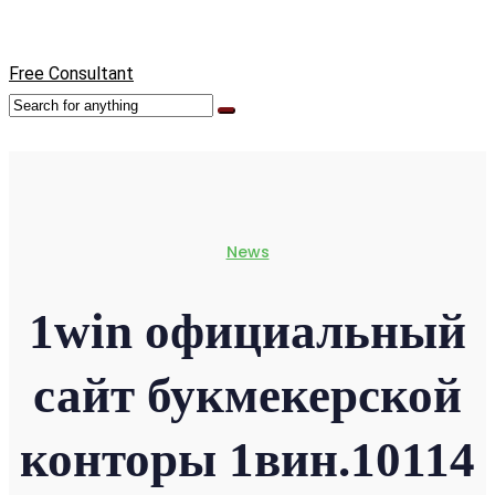
Free Consultant
News
1win официальный
сайт букмекерской
конторы 1вин.10114