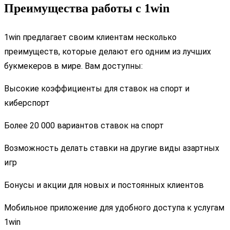
Преимущества работы с 1win
1win предлагает своим клиентам несколько
преимуществ, которые делают его одним из лучших
букмекеров в мире. Вам доступны:
Высокие коэффициенты для ставок на спорт и
киберспорт
Более 20 000 вариантов ставок на спорт
Возможность делать ставки на другие виды азартных
игр
Бонусы и акции для новых и постоянных клиентов
Мобильное приложение для удобного доступа к услугам
1win