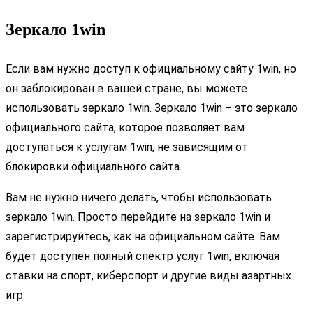
Зеркало 1win
Если вам нужно доступ к официальному сайту 1win, но
он заблокирован в вашей стране, вы можете
использовать зеркало 1win. Зеркало 1win – это зеркало
официального сайта, которое позволяет вам
доступаться к услугам 1win, не зависящим от
блокировки официального сайта.
Вам не нужно ничего делать, чтобы использовать
зеркало 1win. Просто перейдите на зеркало 1win и
зарегистрируйтесь, как на официальном сайте. Вам
будет доступен полный спектр услуг 1win, включая
ставки на спорт, киберспорт и другие виды азартных
игр.