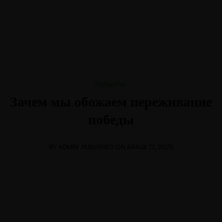
+1-3435-2356
info@avant.com
Mon-Fri 8am - 6pm
Haberler
Зачем мы обожаем переживание
победы
BY ADMIN
PUBLISHED ON ARALIK 17, 2025