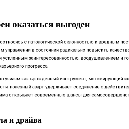
ен оказаться выгоден
соотносясь с патологической склонностью и вредным пос
ом управлении в состоянии радикально повысить качеств
я усиленным заинтересованностью, воодушевлением и го
арьерного прогресса.
й энтузиазм как врожденный инструмент, мотивирующий 
ости, полезный азарт удерживает соединение с действит
жима открывает современные шансы для самосовершенст
ла и драйва