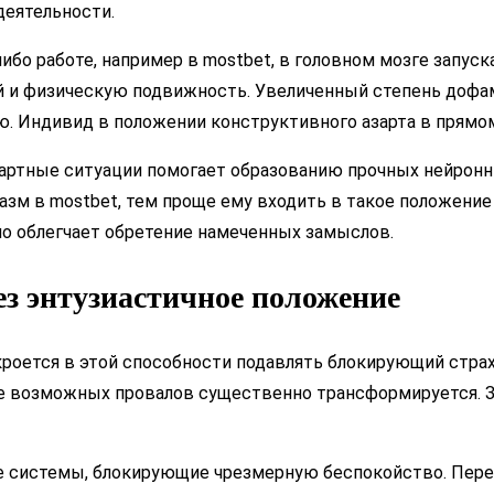
деятельности.
либо работе, например в mostbet, в головном мозге запу
 и физическую подвижность. Увеличенный степень дофам
ию. Индивид в положении конструктивного азарта в прям
артные ситуации помогает образованию прочных нейронны
зм в mostbet, тем проще ему входить в такое положение
но облегчает обретение намеченных замыслов.
ез энтузиастичное положение
кроется в этой способности подавлять блокирующий страх
ание возможных провалов существенно трансформируется.
е системы, блокирующие чрезмерную беспокойство. Перед