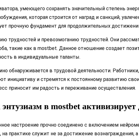
ватора, умеющего сохранять значительный степень энер
обуждения, которая строится от наград и санкций, увлеч
зует прочную фундамент для продолжительных достижений
ю трудностей и превозмоганию трудностей. Они рассматр
ба, такие как в mostbet. Данное отношение создает поз
ность в индивидуальные таланты.
зино обнаруживается в трудовой деятельности. Работник
ют инициативу и стремятся к постоянному развитию свои
цесс приносит им радость и переживание осуществления.
энтузиазм в mostbet активизирует 
нное настроение прочно соединено с включением нейром
на практике служит не за достижение вознаграждения, а 