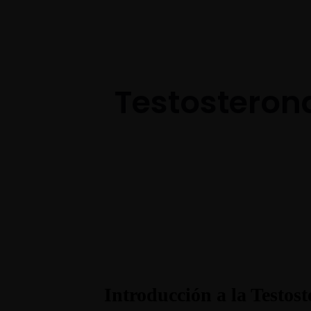
+1-3435-2356
info@avant.com
Testosteron
Introducción a la Testo