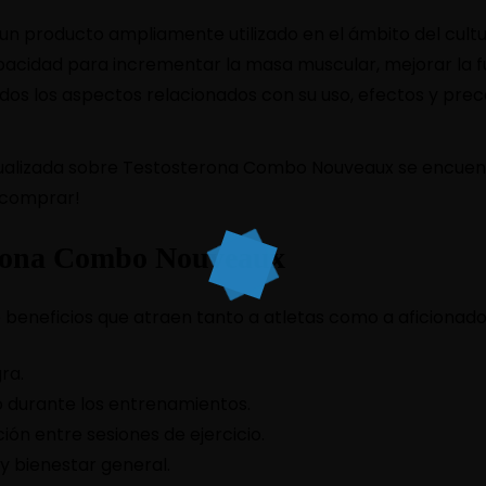
 producto ampliamente utilizado en el ámbito del cultu
apacidad para incrementar la masa muscular, mejorar la fu
s los aspectos relacionados con su uso, efectos y prec
ualizada sobre
Testosterona Combo Nouveaux
se encuent
 comprar!
terona Combo Nouveaux
beneficios que atraen tanto a atletas como a aficionados 
ra.
to durante los entrenamientos.
ón entre sesiones de ejercicio.
y bienestar general.