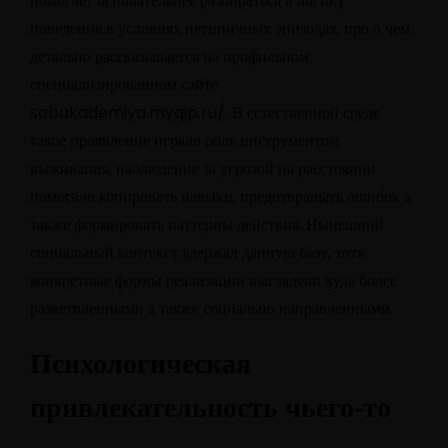
помогает основательнее разбираться в логику
поведения в условиях нетипичных эпизодах, про о чем
детально рассказывается на профильном
специализированном сайте
sobakademiya.myqip.ru/
. В естественной среде
такое проявление играло роль инструментом
выживания, наблюдение за угрозой на расстоянии
помогало копировать навыки, предотвращать ошибок а
также формировать паттерны действия. Нынешний
социальный контекст удержал данную базу, хотя
конкретные формы реализации выглядели куда более
разветвленными а также социально направленными.
Психологическая
привлекательность чьего-то