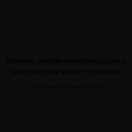
+1-3435-2356
info@avant.com
Mon-Fri 8am - 6pm
Haberler
Почему людям приятно следить
за процессом чьим-то риском
BY ADMIN
PUBLISHED ON ARALIK 16, 2025