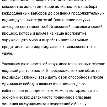
множество аспектов нашей активности, от выбора
каждодневных выборов до создания продолжительных
индивидуальных стратегий. Завышение везучих
эпизодов составляет собой сложный психологический
процесс, который влияет на наше восприятие
окружающего мира и вырабатывает неточные
представления о индивидуальных возможностях и
удаче.
Указанная склонность обнаруживается в разных сферах
людской деятельности. В профессиональной области
индивиды склонны завышать свои способности после
единичных побед, в личных отношениях дают
избыточное вес единичным моментам гармонии, а в
экономических делах часто принимают опасные
решения на фундаменте впечатлений о былых