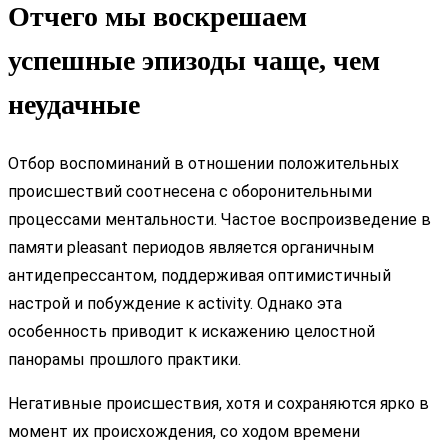
Отчего мы воскрешаем
успешные эпизоды чаще, чем
неудачные
Отбор воспоминаний в отношении положительных
происшествий соотнесена с оборонительными
процессами ментальности. Частое воспроизведение в
памяти pleasant периодов является органичным
антидепрессантом, поддерживая оптимистичный
настрой и побуждение к activity. Однако эта
особенность приводит к искажению целостной
панорамы прошлого практики.
Негативные происшествия, хотя и сохраняются ярко в
момент их происхождения, со ходом времени