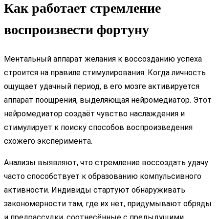
Как работает стремление
воспроизвести фортуну
Ментальный аппарат желания к воссозданию успеха
строится на правиле стимулирования. Когда личность
ощущает удачный период, в его мозге активируется
аппарат поощрения, выделяющая нейромедиатор. Этот
нейромедиатор создаёт чувство наслаждения и
стимулирует к поиску способов воспроизведения
схожего эксперимента.
Анализы выявляют, что стремление воссоздать удачу
часто способствует к образованию компульсивного
активности. Индивиды стартуют обнаруживать
закономерности там, где их нет, придумывают обряды
и предрассудки, соотнесённые с предыдущими