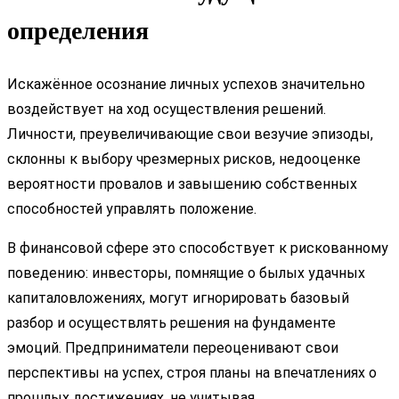
определения
Искажённое осознание личных успехов значительно
воздействует на ход осуществления решений.
Личности, преувеличивающие свои везучие эпизоды,
склонны к выбору чрезмерных рисков, недооценке
вероятности провалов и завышению собственных
способностей управлять положение.
В финансовой сфере это способствует к рискованному
поведению: инвесторы, помнящие о былых удачных
капиталовложениях, могут игнорировать базовый
разбор и осуществлять решения на фундаменте
эмоций. Предприниматели переоценивают свои
перспективы на успех, строя планы на впечатлениях о
прошлых достижениях, не учитывая