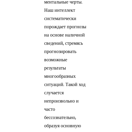
ментальные черты.
Наш интеллект
систематически
порождает прогнозы
на основе наличной
сведений, стремясь
прогнозировать
возможные
результаты
многообразных
ситуаций. Такой ход
случается
непроизвольно и
часто
бессознательно,
образуя основную