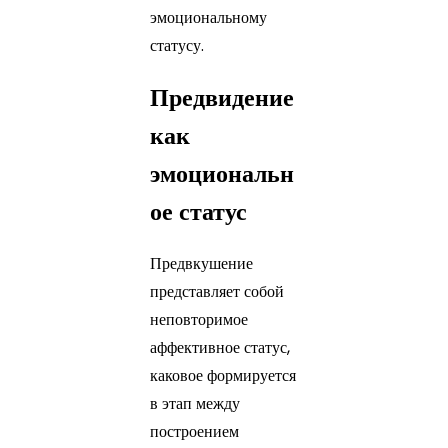
эмоциональному
статусу.
Предвидение
как
эмоциональн
ое статус
Предвкушение
представляет собой
неповторимое
аффективное статус,
каковое формируется
в этап между
построением