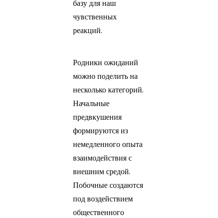
базу для наш
чувственных
реакций.
Родники ожиданий
можно поделить на
несколько категорий.
Начальные
предвкушения
формируются из
немедленного опыта
взаимодействия с
внешним средой.
Побочные создаются
под воздействием
общественного