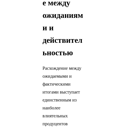
е между
ожиданиям
и и
действител
ьностью
Расхождение между
ожидаемыми и
фактическими
итогами выступает
единственным из
наиболее
влиятельных
продуцентов