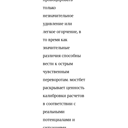
только
незначительное
удивление или
легкое огорчение, в
то время как
значительные
различия способны
вести к острым
чувственным
переворотам. мостбет
раскрывает ценность
калибровки расчетов
в соответствии с
реальными
потенциалами и
ситуациями.