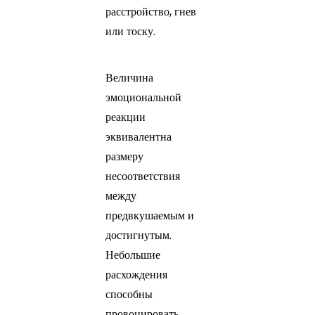
расстройство, гнев
или тоску.
Величина
эмоциональной
реакции
эквивалентна
размеру
несоответствия
между
предвкушаемым и
достигнутым.
Небольшие
расхождения
способны
провоцировать