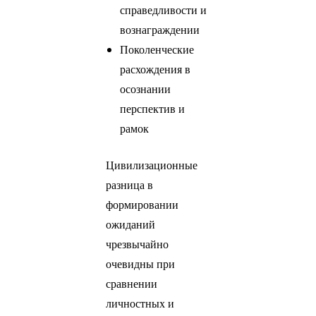
справедливости и
вознаграждении
Поколенческие
расхождения в
осознании
перспектив и
рамок
Цивилизационные
разница в
формировании
ожиданий
чрезвычайно
очевидны при
сравнении
личностных и