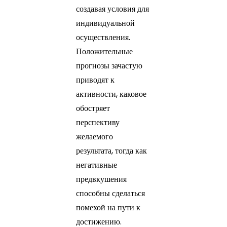
создавая условия для
индивидуальной
осуществления.
Положительные
прогнозы зачастую
приводят к
активности, каковое
обостряет
перспективу
желаемого
результата, тогда как
негативные
предвкушения
способны сделаться
помехой на пути к
достижению.