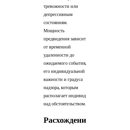
тревожности или
депрессивным
состояниям.
Мощность
предвидения зависит
от временной
удаленности до
ожидаемого события,
его индивидуальной
важности и градуса
надзора, которым
располагает индивид
над обстоятельством.
Расхождени