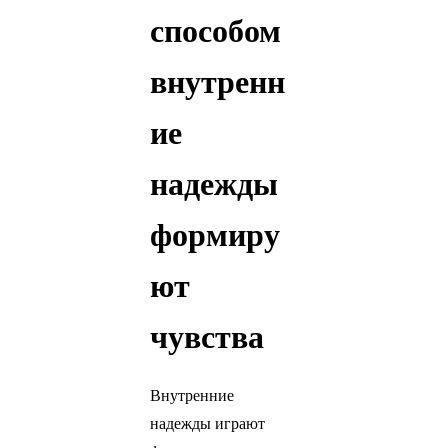
способом
внутренн
ие
надежды
формиру
ют
чувства
Внутренние
надежды играют