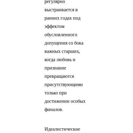
регулярно
выстраивается в
ранних годах под
эффектом
обусловленного
допущения со бока
важных старших,
когда любовь и
признание
превращаются
присутствующими
только при
достижении особых
финалов.
Идеалистические