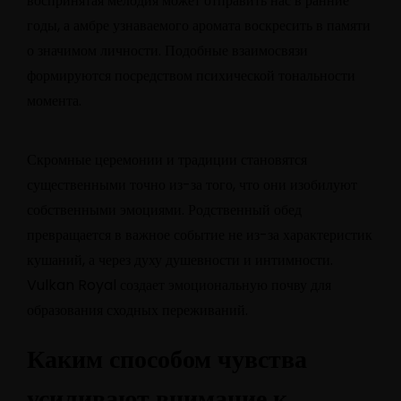
воспринятая мелодия может отправить нас в ранние
годы, а амбре узнаваемого аромата воскресить в памяти
о значимом личности. Подобные взаимосвязи
формируются посредством психической тональности
момента.
Скромные церемонии и традиции становятся
существенными точно из-за того, что они изобилуют
собственными эмоциями. Родственный обед
превращается в важное событие не из-за характеристик
кушаний, а через духу душевности и интимности.
Vulkan Royal создает эмоциональную почву для
образования сходных переживаний.
Каким способом чувства
усиливают внимание к