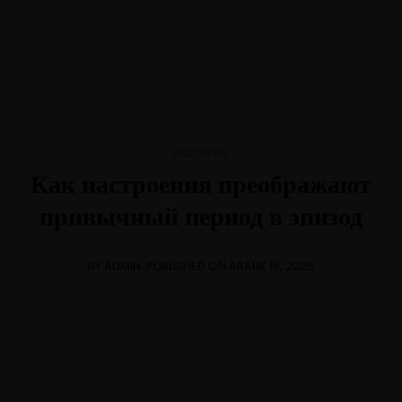
+1-3435-2356
info@avant.com
Mon-Fri 8am - 6pm
Haberler
Как настроения преображают
привычный период в эпизод
BY ADMIN
PUBLISHED ON ARALIK 15, 2025