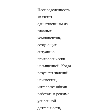
Неопределенность
является
единственным из
главных
компонентов,
создающих
ситуацию
психологически
насыщенной. Когда
результат явлений
неизвестен,
интеллект обязан
работать в режиме
усиленной
деятельности,