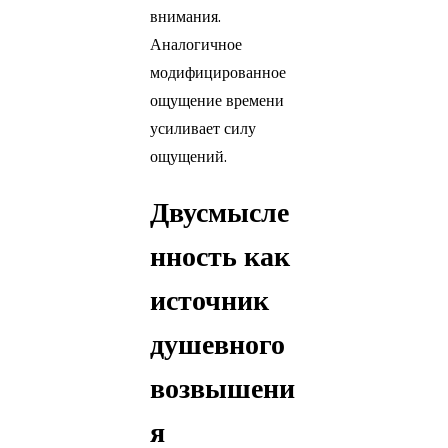
внимания.
Аналогичное
модифицированное
ощущение времени
усиливает силу
ощущений.
Двусмысле
нность как
источник
душевного
возвышени
я