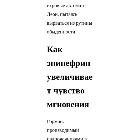
игровые автоматы
Леон, пытаясь
вырваться из рутины
обыденности.
Как
эпинефрин
увеличивае
т чувство
мгновения
Гормон,
производимый
надпочечниками в