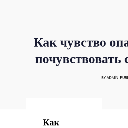
+1-3435-2356
info@avant.com
Mon-Fri 8am - 6pm
We are hiring!
Twitter
Linkedin
Instagram
Как чувство опа
Free Consultant
почувствовать 
BY ADMIN
PUBL
Как