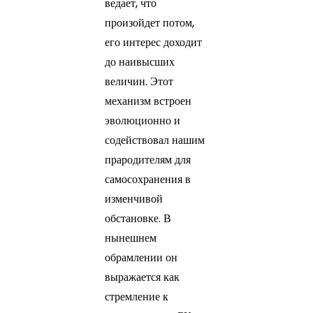
ведает, что
произойдет потом,
его интерес доходит
до наивысших
величин. Этот
механизм встроен
эволюционно и
содействовал нашим
прародителям для
самосохранения в
изменчивой
обстановке. В
нынешнем
обрамлении он
выражается как
стремление к