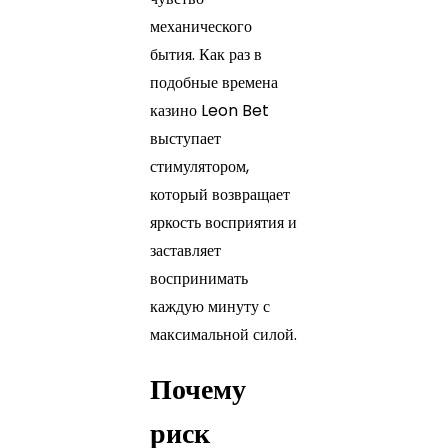
механического
бытия. Как раз в
подобные времена
казино Leon Bet
выступает
стимулятором,
который возвращает
яркость восприятия и
заставляет
воспринимать
каждую минуту с
максимальной силой.
Почему
риск