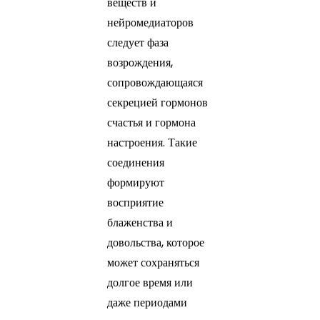
веществ и
нейромедиаторов
следует фаза
возрождения,
сопровождающаяся
секрецией гормонов
счастья и гормона
настроения. Такие
соединения
формируют
восприятие
блаженства и
довольства, которое
может сохраняться
долгое время или
даже периодами