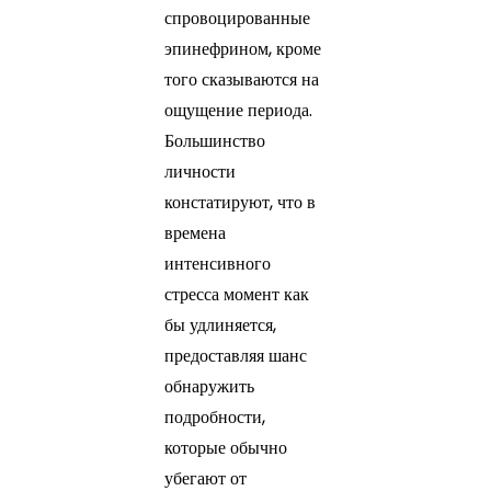
спровоцированные
эпинефрином, кроме
того сказываются на
ощущение периода.
Большинство
личности
констатируют, что в
времена
интенсивного
стресса момент как
бы удлиняется,
предоставляя шанс
обнаружить
подробности,
которые обычно
убегают от