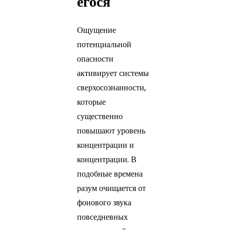
егося
Ощущение
потенциальной
опасности
активирует системы
сверхосознанности,
которые
существенно
повышают уровень
концентрации и
концентрации. В
подобные времена
разум очищается от
фонового звука
повседневных