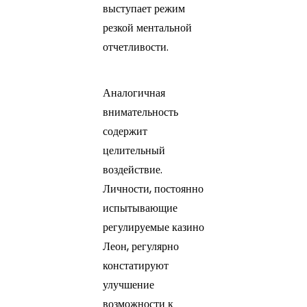
выступает режим
резкой ментальной
отчетливости.
Аналогичная
внимательность
содержит
целительный
воздействие.
Личности, постоянно
испытывающие
регулируемые казино
Леон, регулярно
констатируют
улучшение
возможности к