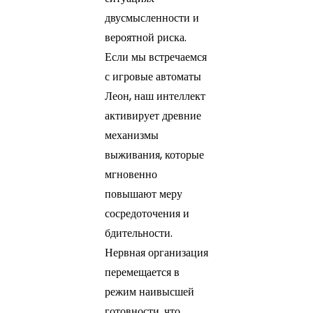
двусмысленности и
вероятной риска.
Если мы встречаемся
с игровые автоматы
Леон, наш интеллект
активирует древние
механизмы
выживания, которые
мгновенно
повышают меру
сосредоточения и
бдительности.
Нервная организация
перемещается в
режим наивысшей
готовности, что