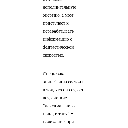
дополнительную
энергию, а мозг
приступает к
перерабатывать
информацию с
фантастической
скоростью.
Специфика
эпинефрина состоит
в том, что он создает
воздействие
“максимального
присутствия” –
положение, при